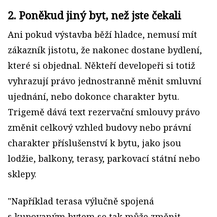
2. Poněkud jiný byt, než jste čekali
Ani pokud výstavba běží hladce, nemusí mít
zákazník jistotu, že nakonec dostane bydlení,
které si objednal. Někteří developeři si totiž
vyhrazují právo jednostranně měnit smluvní
ujednání, nebo dokonce charakter bytu.
Trigemě dává text rezervační smlouvy právo
změnit celkový vzhled budovy nebo právní
charakter příslušenství k bytu, jako jsou
lodžie, balkony, terasy, parkovací státní nebo
sklepy.
"Například terasa výlučně spojená
s kupovaným bytem se tak může změnit