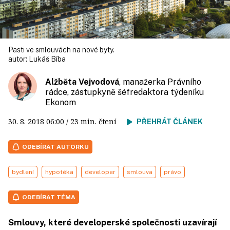
Pasti ve smlouvách na nové byty.
autor:
Lukáš Bíba
Alžběta Vejvodová
, manažerka Právního
rádce, zástupkyně šéfredaktora týdeníku
Ekonom
30. 8. 2018
06:00
/ 23 min. čtení
PŘEHRÁT ČLÁNEK
ODEBÍRAT AUTORKU
bydlení
hypotéka
developer
smlouva
právo
ODEBÍRAT TÉMA
Smlouvy, které developerské společnosti uzavírají