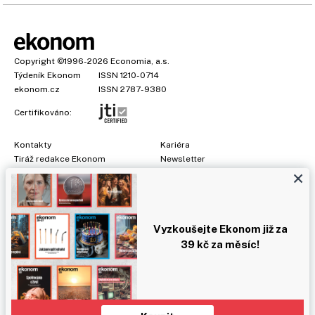
Copyright
©1996-2026
Economia, a.s.
Týdeník Ekonom
ISSN 1210-0714
ekonom.cz
ISSN 2787-9380
Certifikováno:
Kontakty
Kariéra
Tiráž redakce Ekonom
Newsletter
×
Předplatné
Všeobecné podmínky
Prohlášení o cookies
Nastavení soukromí
Ochrana osobních údajů
Vyzkoušejte Ekonom již za
Inzerce
, obchodní garant:
Adéla Formáčková
,
+420 739 500 832
39 kč za měsíc!
Jakékoliv užití obsahu, včetně převzetí článků, je bez souhlasu
Economia, a.s. zapovězeno. Bez souhlasu Economia, a.s. je
zapovězeno též rozmnožování obsahu pro účely automatizované
analýzy textů nebo dat podle ustanovení § 39c autorského zákona.