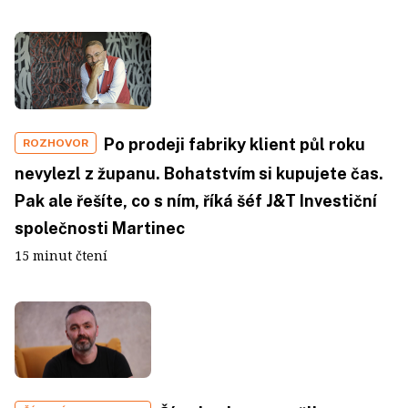
Po prodeji fabriky klient půl roku
ROZHOVOR
nevylezl z županu. Bohatstvím si kupujete čas.
Pak ale řešíte, co s ním, říká šéf J&T Investiční
společnosti Martinec
15 minut čtení