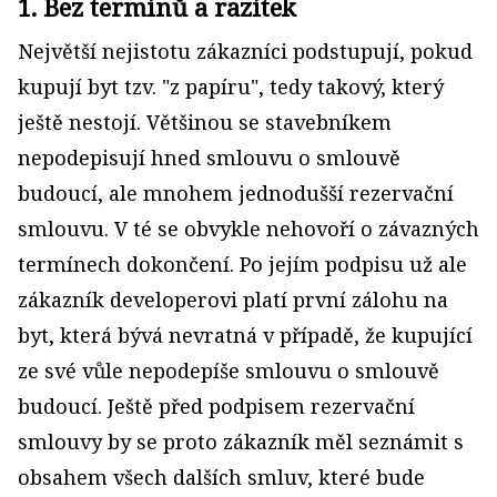
1. Bez termínů a razítek
Největší nejistotu zákazníci podstupují, pokud
kupují byt tzv. "z papíru", tedy takový, který
ještě nestojí. Většinou se stavebníkem
nepodepisují hned smlouvu o smlouvě
budoucí, ale mnohem jednodušší rezervační
smlouvu. V té se obvykle nehovoří o závazných
termínech dokončení. Po jejím podpisu už ale
zákazník developerovi platí první zálohu na
byt, která bývá nevratná v případě, že kupující
ze své vůle nepodepíše smlouvu o smlouvě
budoucí. Ještě před podpisem rezervační
smlouvy by se proto zákazník měl seznámit s
obsahem všech dalších smluv, které bude