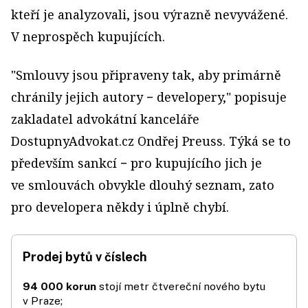
kteří je analyzovali, jsou výrazně nevyvážené.
V neprospěch kupujících.
"Smlouvy jsou připraveny tak, aby primárně
chránily jejich autory − developery," popisuje
zakladatel advokátní kanceláře
DostupnyAdvokat.cz Ondřej Preuss. Týká se to
především sankcí − pro kupujícího jich je
ve smlouvách obvykle dlouhý seznam, zato
pro developera někdy i úplně chybí.
Prodej bytů v číslech
94 000 korun
stojí metr čtvereční nového bytu
v Praze;