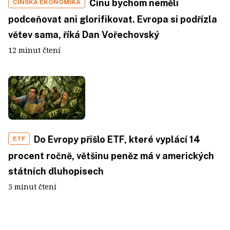
Čínu bychom neměli
ČÍNSKÁ EKONOMIKA
podceňovat ani glorifikovat. Evropa si podřízla
větev sama, říká Dan Vořechovský
12 minut čtení
Do Evropy přišlo ETF, které vyplácí 14
ETF
procent ročně, většinu peněz má v amerických
státních dluhopisech
5 minut čtení