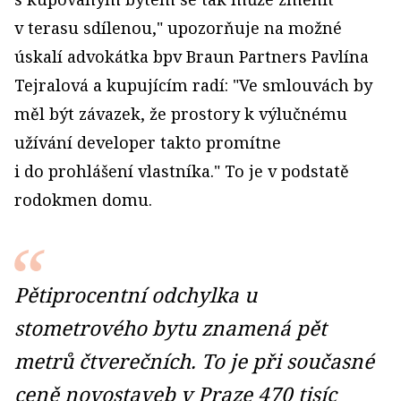
v terasu sdílenou," upozorňuje na možné
úskalí advokátka bpv Braun Partners Pavlína
Tejralová a kupujícím radí: "Ve smlouvách by
měl být závazek, že prostory k výlučnému
užívání developer takto promítne
i do prohlášení vlastníka." To je v podstatě
rodokmen domu.
Pětiprocentní odchylka u
stometrového bytu znamená pět
metrů čtverečních. To je při současné
ceně novostaveb v Praze 470 tisíc