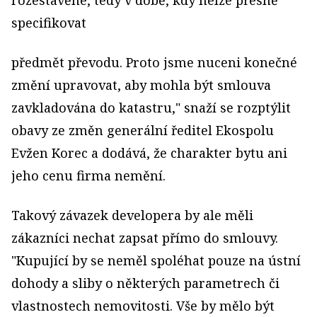
rozestavěné, tedy v době, kdy nelze přesně
specifikovat
předmět převodu. Proto jsme nuceni konečné
změní upravovat, aby mohla být smlouva
zavkladována do katastru," snaží se rozptýlit
obavy ze změn generální ředitel Ekospolu
Evžen Korec a dodává, že charakter bytu ani
jeho cenu firma nemění.
Takový závazek developera by ale měli
zákazníci nechat zapsat přímo do smlouvy.
"Kupující by se neměl spoléhat pouze na ústní
dohody a sliby o některých parametrech či
vlastnostech nemovitosti. Vše by mělo být