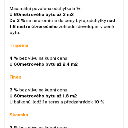
Maximální povolená odchylka 5
%
.
U 60metrového bytu až 3 m2
Do 3 %
se nepromítne do ceny bytu, odchylky
nad
1,8 metru čtverečního
zohlední developer v ceně
bytu.
Trigema
4 %
bez vlivu na kupní cenu
U 60metrového bytu až 2,4 m2
Finep
3 %
bez vlivu na kupní cenu
U 60metrového bytu až 1,8 m
2
U balkonů, lodžií a teras a předzahrádek
10 %
Skanska
3 %
bez vlivu na kupní cenu