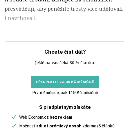
přesvědčují, aby peněžité tresty více udělovali
i navrhovali.
Chcete číst dál?
Ještě na vás čeká 80 % článku.
PŘEDPLATIT ZA 39 KČ MĚSÍČNĚ
První 2 měsíce, pak 149 Kč měsíčně
S předplatným získáte
Web Ekonom.cz
bez reklam
Možnost
sdílet prémiový obsah
zdarma (5 článků