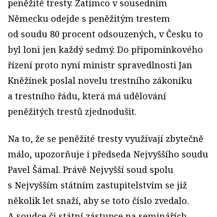
peněžité tresty. Zatímco v sousedním
Německu odejde s peněžitým trestem
od soudu 80 procent odsouzených, v Česku to
byl loni jen každý sedmý. Do připomínkového
řízení proto nyní ministr spravedlnosti Jan
Kněžínek poslal novelu trestního zákoníku
a trestního řádu, která má udělování
peněžitých trestů zjednodušit.
Na to, že se peněžité tresty využívají zbytečně
málo, upozorňuje i předseda Nejvyššího soudu
Pavel Šámal. Právě Nejvyšší soud spolu
s Nejvyšším státním zastupitelstvím se již
několik let snaží, aby se toto číslo zvedalo.
A soudce či státní zástupce na seminářích