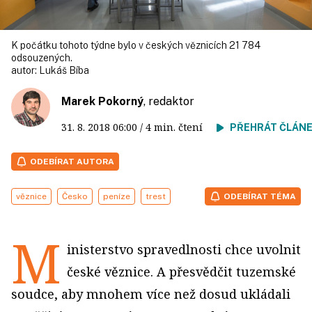
K počátku tohoto týdne bylo v českých věznicích 21 784
odsouzených.
autor:
Lukáš Bíba
Marek Pokorný
, redaktor
31. 8. 2018
06:00
/ 4 min. čtení
PŘEHRÁT ČLÁN
ODEBÍRAT AUTORA
věznice
Česko
peníze
trest
ODEBÍRAT TÉMA
M
inisterstvo spravedlnosti chce uvolnit
české věznice. A přesvědčit tuzemské
soudce, aby mnohem více než dosud ukládali