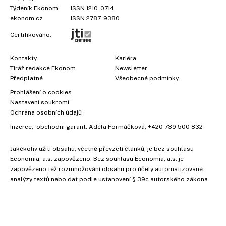
Týdeník Ekonom
ISSN 1210-0714
ekonom.cz
ISSN 2787-9380
Certifikováno:
Kontakty
Kariéra
Tiráž redakce Ekonom
Newsletter
Předplatné
Všeobecné podmínky
Prohlášení o cookies
Nastavení soukromí
Ochrana osobních údajů
Inzerce
, obchodní garant:
Adéla Formáčková
,
+420 739 500 832
Jakékoliv užití obsahu, včetně převzetí článků, je bez souhlasu
Economia, a.s. zapovězeno. Bez souhlasu Economia, a.s. je
zapovězeno též rozmnožování obsahu pro účely automatizované
analýzy textů nebo dat podle ustanovení § 39c autorského zákona.