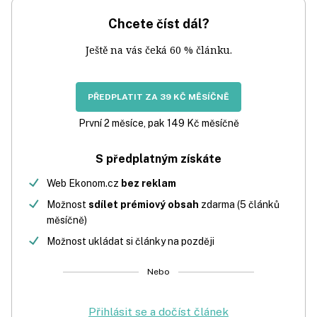
Chcete číst dál?
Ještě na vás čeká 60 % článku.
PŘEDPLATIT ZA 39 KČ MĚSÍČNĚ
První 2 měsíce, pak 149 Kč měsíčně
S předplatným získáte
Web Ekonom.cz
bez reklam
Možnost
sdílet prémiový obsah
zdarma (5 článků
měsíčně)
Možnost ukládat si články na později
Nebo
Přihlásit se a dočíst článek