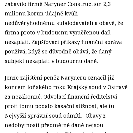
zabavilo firmě Naryner Construction 2,3
milionu korun údajně kvůli
nedůvěryhodnému subdodavateli a obavě, že
firma proto v budoucnu vyměřenou daň
nezaplatí. Zajišťovací příkazy finanční správa
používá, když se důvodně obává, že daný
subjekt nezaplatí v budoucnu daně.
Jenže zajištění peněz Naryneru označil již
koncem loňského roku Krajský soud v Ostravě
za nezákonné. Odvolací finanční ředitelství
proti tomu podalo kasační stížnost, ale tu
Nejvyšší správní soud odmítl. "Obavy z
nedobytnosti předmětné daně nejsou