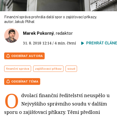
Finanční správa prohrála další spor o zajišťovací příkazy.
autor:
Jakub Plíhal
Marek Pokorný
, redaktor
31. 8. 2018
12:14
/ 4 min. čtení
PŘEHRÁT ČLÁN
ODEBÍRAT AUTORA
finanční správa
zajišťovací příkaz
soud
ODEBÍRAT TÉMA
O
dvolací finanční ředitelství neuspělo u
Nejvyššího správního soudu v dalším
sporu o zajišťovací příkazy. Těmi předloni