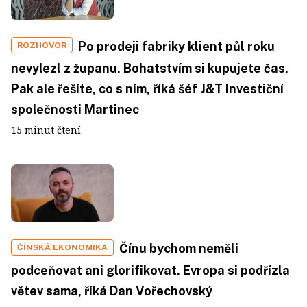
Po prodeji fabriky klient půl roku
ROZHOVOR
nevylezl z županu. Bohatstvím si kupujete čas.
Pak ale řešíte, co s ním, říká šéf J&T Investiční
společnosti Martinec
15 minut čtení
Čínu bychom neměli
ČÍNSKÁ EKONOMIKA
podceňovat ani glorifikovat. Evropa si podřízla
větev sama, říká Dan Vořechovský