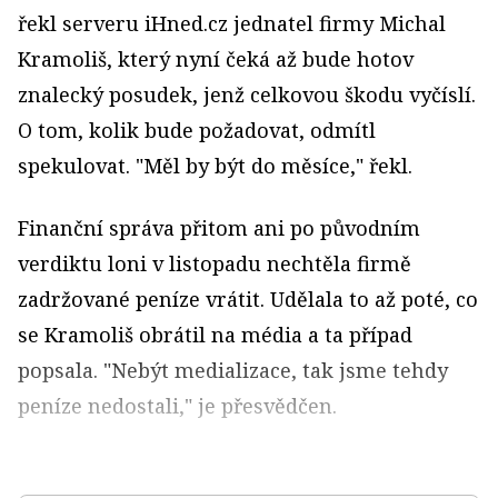
řekl serveru iHned.cz jednatel firmy Michal
Kramoliš, který nyní čeká až bude hotov
znalecký posudek, jenž celkovou škodu vyčíslí.
O tom, kolik bude požadovat, odmítl
spekulovat. "Měl by být do měsíce," řekl.
Finanční správa přitom ani po původním
verdiktu loni v listopadu nechtěla firmě
zadržované peníze vrátit. Udělala to až poté, co
se Kramoliš obrátil na média a ta případ
popsala. "Nebýt medializace, tak jsme tehdy
peníze nedostali," je přesvědčen.