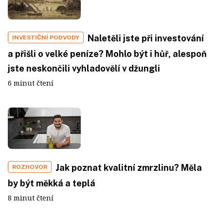
Naletěli jste při investování
INVESTIČNÍ PODVODY
a přišli o velké peníze? Mohlo být i hůř, alespoň
jste neskončili vyhladovělí v džungli
6 minut čtení
Jak poznat kvalitní zmrzlinu? Měla
ROZHOVOR
by být měkká a teplá
8 minut čtení