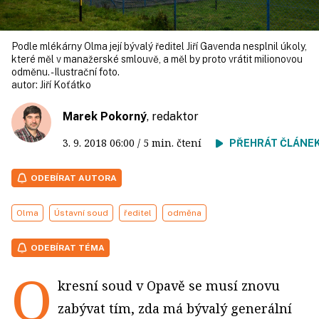
Podle mlékárny Olma její bývalý ředitel Jiří Gavenda nesplnil úkoly,
které měl v manažerské smlouvě, a měl by proto vrátit milionovou
odměnu. - Ilustrační foto.
autor:
Jiří Koťátko
Marek Pokorný
, redaktor
3. 9. 2018
06:00
/ 5 min. čtení
PŘEHRÁT ČLÁNE
ODEBÍRAT AUTORA
Olma
Ústavní soud
ředitel
odměna
ODEBÍRAT TÉMA
O
kresní soud v Opavě se musí znovu
zabývat tím, zda má bývalý generální