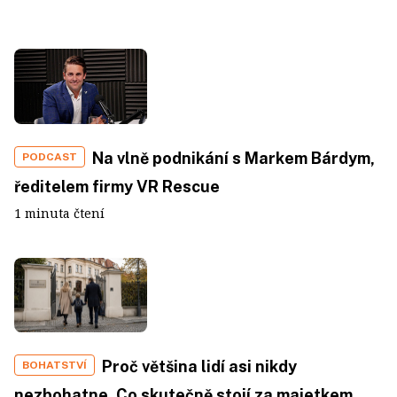
Na vlně podnikání s Markem Bárdym,
PODCAST
ředitelem firmy VR Rescue
1 minuta čtení
Proč většina lidí asi nikdy
BOHATSTVÍ
nezbohatne. Co skutečně stojí za majetkem