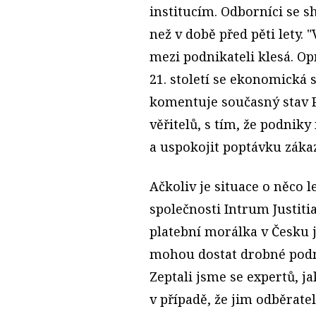
institucím. Odborníci se s
než v době před pěti lety.
mezi podnikateli klesá. O
21. století se ekonomická 
komentuje současný stav P
věřitelů, s tím, že podniky 
a uspokojit poptávku záka
Ačkoliv je situace o něco l
společnosti Intrum Justit
platební morálka v Česku j
mohou dostat drobné podni
Zeptali jsme se expertů, ja
v případě, že jim odběratel