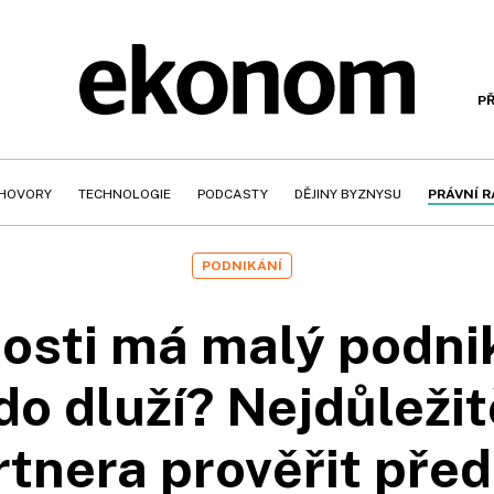
PŘ
HOVORY
TECHNOLOGIE
PODCASTY
DĚJINY BYZNYSU
PRÁVNÍ 
PODNIKÁNÍ
osti má malý podnik
o dluží? Nejdůležitěj
rtnera prověřit pře