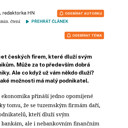
á
, redaktorka HN
ODEBÍRAT AUTORKU
6 min. čtení
PŘEHRÁT ČLÁNEK
ODEBÍRAT TÉMA
čet českých firem, které dluží svým
nikům. Může za to především dobrá
ky. Ale co když už vám někdo dluží?
jaké možnosti má malý podnikatel.
 ekonomika přináší jedno opomíjené
íky tomu, že se tuzemským firmám daří,
odnikatelů, kteří dluží svým
 bankám, ale i nebankovním finančním