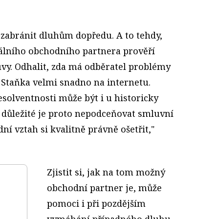
 zabránit dluhům dopředu. A to tehdy,
iálního obchodního partnera prověří
vy. Odhalit, zda má odběratel problémy
a Staňka velmi snadno na internetu.
esolventnosti může být i u historicky
 důležité je proto nepodceňovat smluvní
í vztah si kvalitně právně ošetřit,"
Zjistit si, jak na tom možný
obchodní partner je, může
pomoci i při pozdějším
vymáhání případného dluhu.