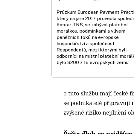
Průzkum European Payment Practi
který na jaře 2017 provedla společ
Kantar TNS, se zabýval platební
morálkou, podmínkami a vlivem
peněžních toků na evropské
hospodářství a společnost.
Respondentů, mezi kterými byli
odborníci na místní platební morál
bylo 3200 z 16 evropských zemí.
o tuto službu mají české fi
se podnikatelé připravují
zvýšené riziko neplnění o
Řešte dluh co nejdříve