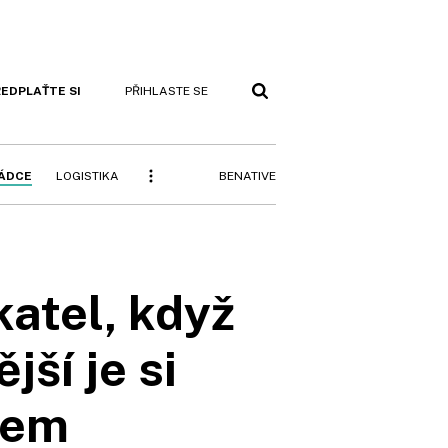
EDPLAŤTE SI
PŘIHLASTE SE
BENATIVE
RÁDCE
LOGISTIKA
atel, když
ší je si
dem