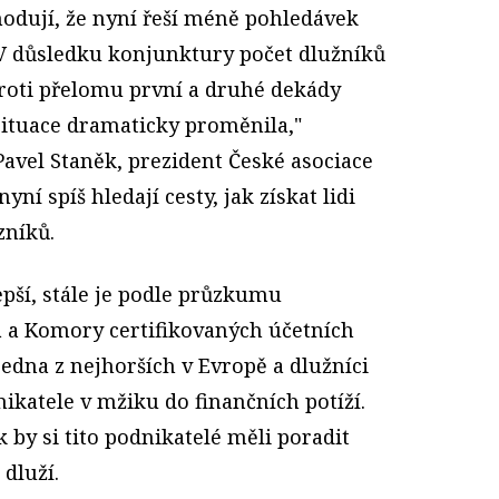
hodují, že nyní řeší méně pohledávek
 "V důsledku konjunktury počet dlužníků
proti přelomu první a druhé dekády
situace dramaticky proměnila,"
avel Staněk, prezident České asociace
nyní spíš hledají cesty, jak získat lidi
zníků.
epší, stále je podle průzkumu
ia a Komory certifikovaných účetních
edna z nejhorších v Evropě a dlužníci
katele v mžiku do finančních potíží.
k by si tito podnikatelé měli poradit
 dluží.