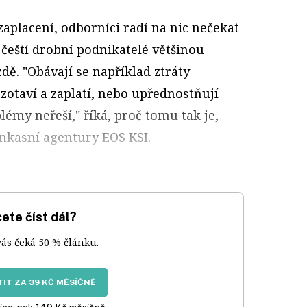
aplacení, odborníci radí na nic nečekat
k čeští drobní podnikatelé většinou
dě. "Obávají se například ztráty
e zotaví a zaplatí, nebo upřednostňují
lémy neřeší," říká, proč tomu tak je,
inkasní agentury EOS KSI.
ete číst dál?
vás čeká 50 % článku.
IT ZA 39 KČ MĚSÍČNĚ