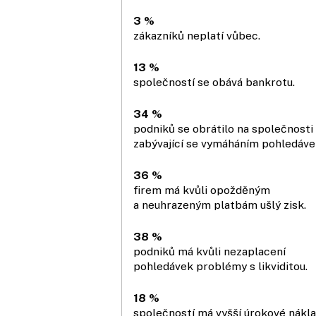
3 %
zákazníků neplatí vůbec.
13 %
společností se obává bankrotu.
34 %
podniků se obrátilo na společnosti
zabývající se vymáháním pohledáve
36 %
firem má kvůli opožděným
a neuhrazeným platbám ušlý zisk.
38 %
podniků má kvůli nezaplacení
pohledávek problémy s likviditou.
18 %
společností má vyšší úrokové nákla