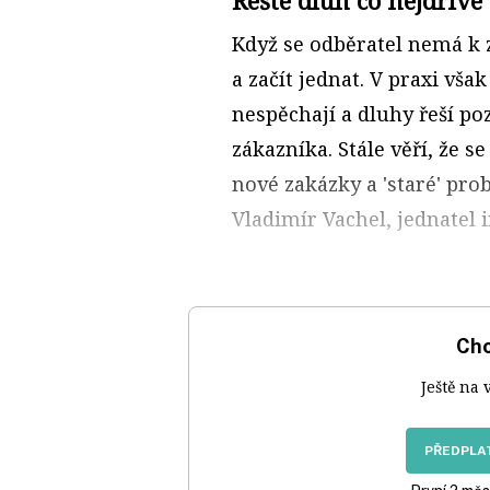
Když se odběratel nemá k z
a začít jednat. V praxi vša
nespěchají a dluhy řeší poz
zákazníka. Stále věří, že s
nové zakázky a 'staré' prob
Vladimír Vachel, jednatel 
Chc
Ještě na 
PŘEDPLAT