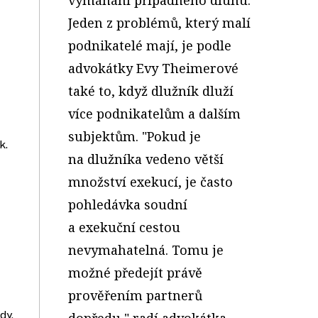
Jeden z problémů, který malí
podnikatelé mají, je podle
advokátky Evy Theimerové
také to, když dlužník dluží
více podnikatelům a dalším
subjektům. "Pokud je
k.
na dlužníka vedeno větší
množství exekucí, je často
pohledávka soudní
a exekuční cestou
nevymahatelná. Tomu je
možné předejít právě
prověřením partnerů
dy.
dopředu," radí advokátka,