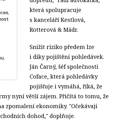
která spolupracuje
ces,
nost
s kanceláří Kestlová,
Rotterová & Mádr.
Snížit riziko předem lze
i díky pojištění pohledávek.
ku,
Ján Čarný, šéf společnosti
Coface, která pohledávky
pojišťuje i vymáhá, říká, že
rmy nyní větší zájem. Přičítá to tomu, že
 na zpomalení ekonomiky. "Očekávají
bchodních dohod," doplňuje.