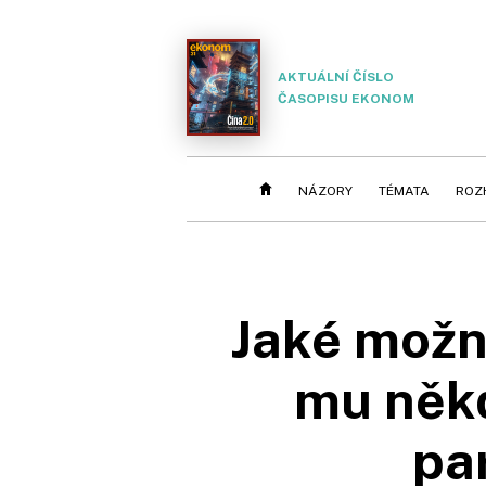
AKTUÁLNÍ ČÍSLO
ČASOPISU EKONOM
NÁZORY
TÉMATA
ROZ
Jaké možn
mu někd
pa