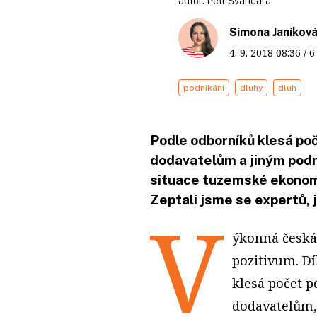
autor:
Petr Švancara
Simona Janíkov
4. 9. 2018
08:36
/ 
podnikání
dluhy
dluh
Podle odborníků klesá po
dodavatelům a jiným pod
situace tuzemské ekonomi
Zeptali jsme se expertů, 
V
ýkonná česká
pozitivum. D
klesá počet p
dodavatelům,