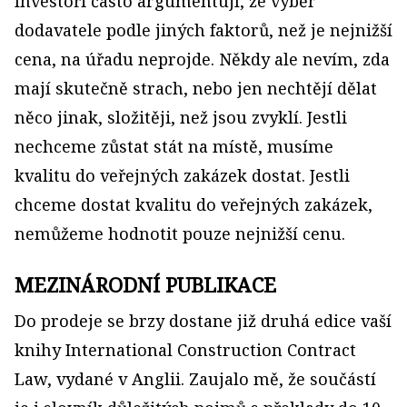
Investoři často argumentují, že výběr
dodavatele podle jiných faktorů, než je nejnižší
cena, na úřadu neprojde. Někdy ale nevím, zda
mají skutečně strach, nebo jen nechtějí dělat
něco jinak, složitěji, než jsou zvyklí. Jestli
nechceme zůstat stát na místě, musíme
kvalitu do veřejných zakázek dostat. Jestli
chceme dostat kvalitu do veřejných zakázek,
nemůžeme hodnotit pouze nejnižší cenu.
MEZINÁRODNÍ PUBLIKACE
Do prodeje se brzy dostane již druhá edice vaší
knihy International Construction Contract
Law, vydané v Anglii. Zaujalo mě, že součástí