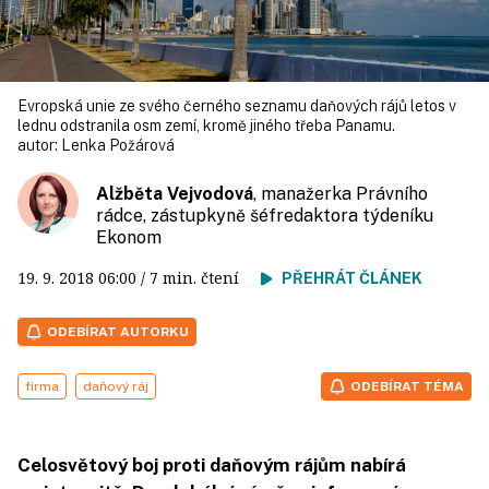
Evropská unie ze svého černého seznamu daňových rájů letos v
lednu odstranila osm zemí, kromě jiného třeba Panamu.
autor:
Lenka Požárová
Alžběta Vejvodová
, manažerka Právního
rádce, zástupkyně šéfredaktora týdeníku
Ekonom
19. 9. 2018
06:00
/ 7 min. čtení
PŘEHRÁT ČLÁNEK
ODEBÍRAT AUTORKU
firma
daňový ráj
ODEBÍRAT TÉMA
Celosvětový boj proti daňovým rájům nabírá