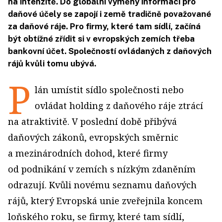
na intenzitě. Do globální výměny informací pro
daňové účely se zapojí i země tradičně považované
za daňové ráje. Pro firmy, které tam sídlí, začíná
být obtížné zřídit si v evropských zemích třeba
bankovní účet. Společností ovládaných z daňových
rájů kvůli tomu ubývá.
P
lán umístit sídlo společnosti nebo
ovládat holding z daňového ráje ztrácí
na atraktivitě. V poslední době přibývá
daňových zákonů, evropských směrnic
a mezinárodních dohod, které firmy
od podnikání v zemích s nízkým zdaněním
odrazují. Kvůli novému seznamu daňových
rájů, který Evropská unie zveřejnila koncem
loňského roku, se firmy, které tam sídlí,