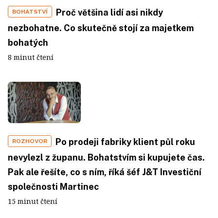
Proč většina lidí asi nikdy
BOHATSTVÍ
nezbohatne. Co skutečně stojí za majetkem
bohatých
8 minut čtení
Po prodeji fabriky klient půl roku
ROZHOVOR
nevylezl z županu. Bohatstvím si kupujete čas.
Pak ale řešíte, co s ním, říká šéf J&T Investiční
společnosti Martinec
15 minut čtení