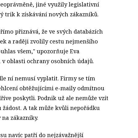
eoprávněně, jiné využily legislativní
 trik k získávání nových zákazníků.
římo přiznává, že ve svých databázích
ek a raději zvolily cestu nejmenšího
ouhlas všem," upozorňuje Eva
 v oblasti ochrany osobních údajů.
dle ní nemusí vyplatit. Firmy se tím
přehlcení obtěžujícími e-maily odmítnou
dříve poskytli. Podnik už ale nemůže vzít
u žádost. A tak může kvůli nepořádku
y na zákazníky.
u navíc patří do nejzávažnější