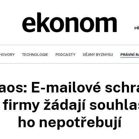
PŘ
HOVORY
TECHNOLOGIE
PODCASTY
DĚJINY BYZNYSU
PRÁVNÍ 
os: E-mailové schr
firmy žádají souhla
ho nepotřebují