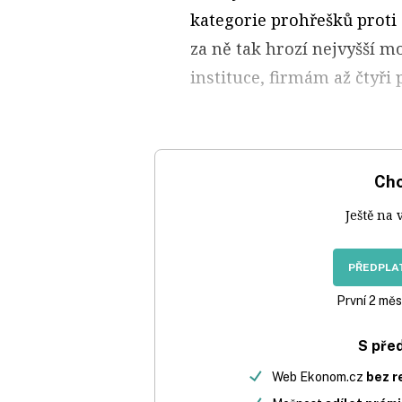
kategorie prohřešků proti
za ně tak hrozí nejvyšší m
instituce, firmám až čtyři 
Chc
Ještě na 
PŘEDPLAT
První 2 měs
S pře
Web Ekonom.cz
bez r