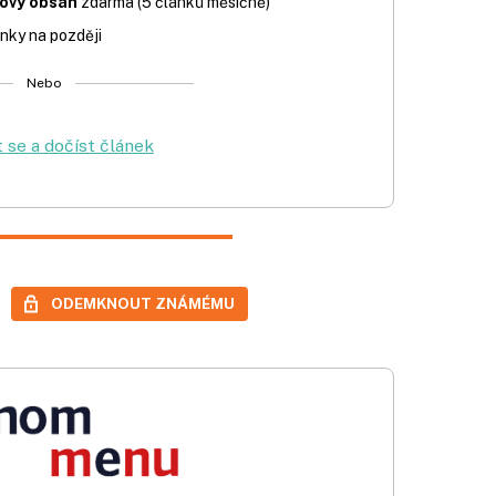
iový obsah
zdarma (5 článků měsíčně)
nky na později
Nebo
t se a dočíst článek
ODEMKNOUT ZNÁMÉMU