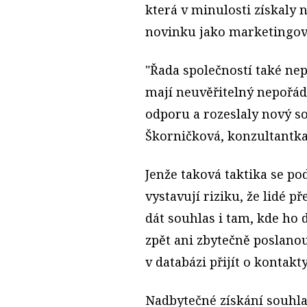
která v minulosti získaly n
novinku jako marketingový
"Řada společností také nep
mají neuvěřitelný nepořád
odporu a rozeslaly nový s
Škorničková, konzultantka
Jenže taková taktika se po
vystavují riziku, že lidé 
dát souhlas i tam, kde ho 
zpět ani zbytečně poslano
v databázi přijít o kontakt
Nadbytečné získání souhlas