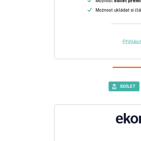
Možnost
sdílet prém
Možnost ukládat si člá
Přihlási
SDÍLET