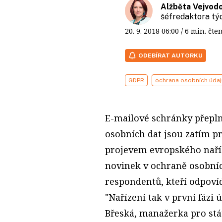
Alžběta Vejvod
šéfredaktora t
20. 9. 2018
06:00
/ 6 min. č
ODEBÍRAT AUTORKU
GDPR
ochrana osobních údaj
E-mailové schránky přepl
osobních dat jsou zatím pr
projevem evropského naříz
novinek v ochraně osobních
respondentů, kteří odpovíd
"Nařízení tak v první fázi 
Břeská, manažerka pro stá