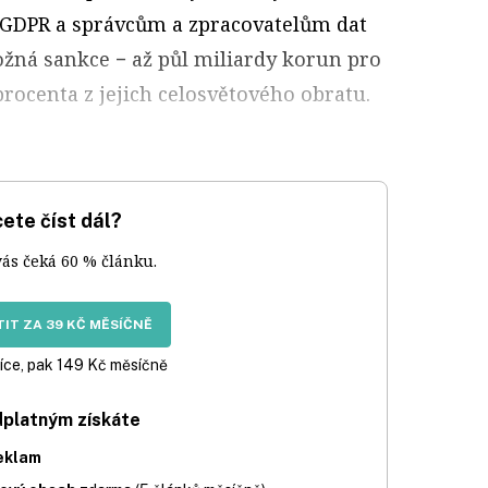
 GDPR a správcům a zpracovatelům dat
ožná sankce − až půl miliardy korun pro
procenta z jejich celosvětového obratu.
ete číst dál?
vás čeká 60 % článku.
IT ZA 39 KČ MĚSÍČNĚ
íce, pak 149 Kč měsíčně
dplatným získáte
eklam