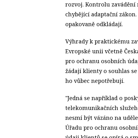
rozvoj. Kontrolu zavádění
chybějící adaptační zákon.
opakovaně odkládají.
Výhrady k praktickému zav
Evropské unii včetně Česk
pro ochranu osobních údaj
žádají klienty o souhlas s
ho vůbec nepotřebují.
"Jedná se například o pos
telekomunikačních služeb.
nesmí být vázáno na uděl
Úřadu pro ochranu osobníc
údaji klientů se opírá o 