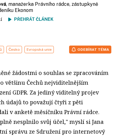
ová
, manažerka Právního rádce, zástupkyně
ýdeníku Ekonom
tení
PŘEHRÁT ČLÁNEK
ů
Česko
Evropská unie
ODEBÍRAT TÉMA
něné žádostmi o souhlas se zpracováním
o většinu Čechů nejviditelnějším
ení GDPR. Za jediný viditelný projev
 údajů to považují čtyři z pěti
ali v anketě měsíčníku Právní rádce.
úplně nesplnilo svůj účel," myslí si Jana
tní správu ze Sdružení pro internetový