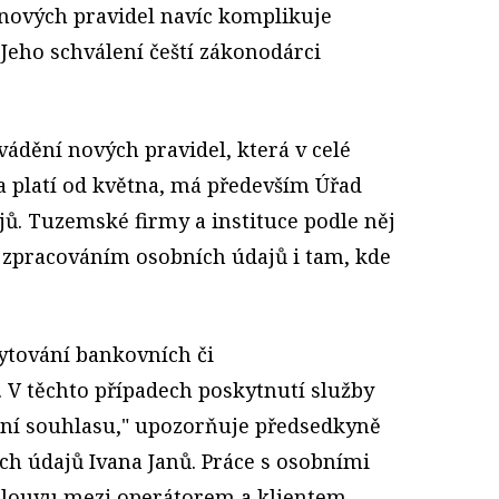
 nových pravidel navíc komplikuje
 Jeho schválení čeští zákonodárci
ádění nových pravidel, která v celé
a platí od května, má především Úřad
ů. Tuzemské firmy a instituce podle něj
e zpracováním osobních údajů i tam, kde
kytování bankovních či
 V těchto případech poskytnutí služby
ení souhlasu," upozorňuje předsedkyně
h údajů Ivana Janů. Práce s osobními
smlouvu mezi operátorem a klientem,