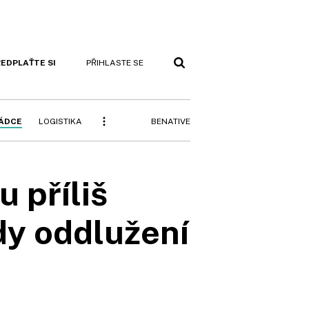
EDPLAŤTE SI
PŘIHLASTE SE
BENATIVE
RÁDCE
LOGISTIKA
 příliš
dy oddlužení
h