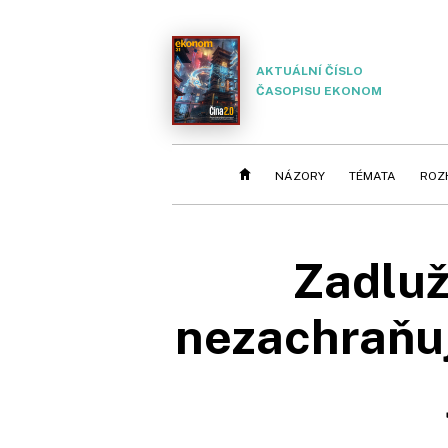
AKTUÁLNÍ ČÍSLO
ČASOPISU EKONOM
NÁZORY
TÉMATA
ROZ
Zadluž
nezachraňuj