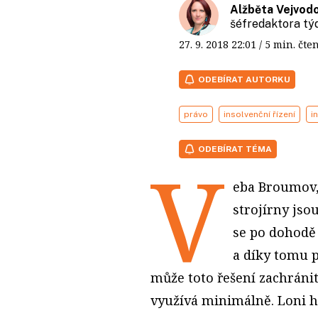
Alžběta Vejvod
šéfredaktora t
27. 9. 2018
22:01
/ 5 min. č
ODEBÍRAT AUTORKU
právo
insolvenční řízení
i
ODEBÍRAT TÉMA
V
eba Broumov,
strojírny jso
se po dohodě 
a díky tomu p
může toto řešení zachránit
využívá minimálně. Loni h