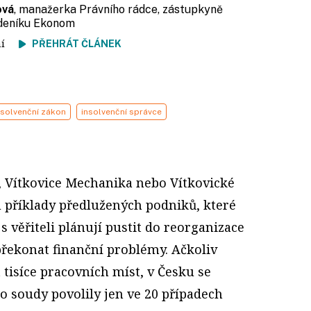
ová
, manažerka Právního rádce, zástupkyně
ýdeníku Ekonom
tení
PŘEHRÁT ČLÁNEK
nsolvenční zákon
insolvenční správce
 Vítkovice Mechanika nebo Vítkovické
u příklady předlužených podniků, které
s věřiteli plánují pustit do reorganizace
řekonat finanční problémy. Ačkoliv
 tisíce pracovních míst, v Česku se
o soudy povolily jen ve 20 případech