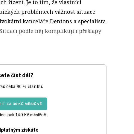
h řízení. Je to tím, že vlastníci
mických problémech vážnost situace
dvokátní kanceláře Dentons a specialista
Situaci podle něj komplikují i přešlapy
ete číst dál?
vás čeká 90 % článku.
IT ZA 39 KČ MĚSÍČNĚ
íce, pak 149 Kč měsíčně
dplatným získáte