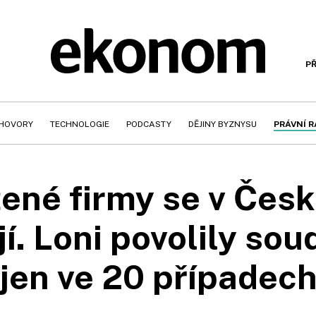
PŘ
HOVORY
TECHNOLOGIE
PODCASTY
DĚJINY BYZNYSU
PRÁVNÍ 
ené firmy se v Česku
í. Loni povolily sou
jen ve 20 případec