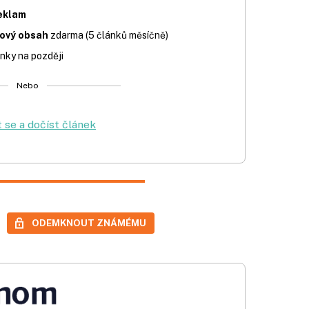
eklam
iový obsah
zdarma (5 článků měsíčně)
nky na později
Nebo
t se a dočíst článek
ODEMKNOUT ZNÁMÉMU