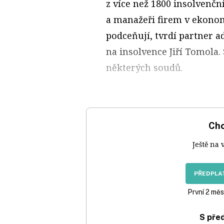
z více než 1800 insolvenčníc
a manažeři firem v ekono
podceňují, tvrdí partner a
na insolvence Jiří Tomola. 
některých soudů.
Chc
Ještě na 
PŘEDPLAT
První 2 měs
S pře