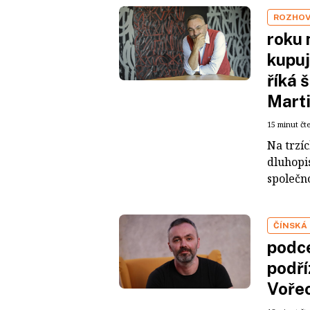
ROZHO
roku 
kupuj
říká 
Mart
15 minut čt
Na trzí
dluhopis
společno
ČÍNSKÁ
podce
podří
Voře