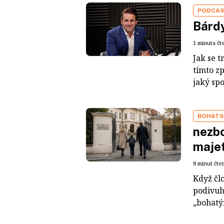
PODCA
Bárdy
1 minuta čt
Jak se t
tímto z
jaký sp
BOHATS
nezbo
maje
8 minut čte
Když čl
podivuh
„bohatým