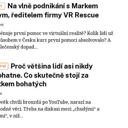
Na vlně podnikání s Markem
ST
m, ředitelem firmy VR Rescue
ení
rénuje první pomoc ve virtuální realitě? Kolik lidí už
působem v Česku kurz první pomoci absolvovalo? A
olečenský dopad...
Proč většina lidí asi nikdy
TVÍ
hatne. Co skutečně stojí za
tkem bohatých
ní
ověk chvíli brouzdá po YouTube, narazí na
odné věci. Třeba na diskusi mezi „chudými“ a
i“, v níž...