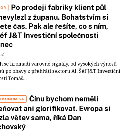
Po prodeji fabriky klient půl
VOR
nevylezl z županu. Bohatstvím si
ete čas. Pak ale řešíte, co s ním,
šéf J&T Investiční společnosti
inec
ení
ch se hromadí varovné signály, od vysokých výnosů
ů po obavy z přehřátí sektoru AI. Šéf J&T Investiční
sti Tomáš...
Čínu bychom neměli
 EKONOMIKA
ňovat ani glorifikovat. Evropa si
zla větev sama, říká Dan
chovský