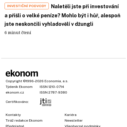
Naletěli jste při investování
INVESTIČNÍ PODVODY
a přišli o velké peníze? Mohlo být i hůř, alespoň
jste neskončili vyhladovělí v džungli
6 minut čtení
Copyright
©1996-2026
Economia, a.s.
Týdeník Ekonom
ISSN 1210-0714
ekonom.cz
ISSN 2787-9380
Certifikováno:
Kontakty
Kariéra
Tiráž redakce Ekonom
Newsletter
Předplatné
Všeobecné podmínky