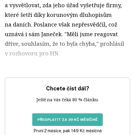
a vysvětlovat, zda jeho úřad vyšetřuje firmy,
které šetří díky korunovým dluhopisům
na daních. Poslance však nepřesvědčil, což
uznává i sám Janeček. "Měli jsme reagovat
dříve, souhlasím, že to byla chyba," prohlásil
v rozhovoru pro HN.
Chcete číst dál?
Ještě na vás čeká 80 % článku.
PŘEDPLATIT ZA 39 KČ MĚSÍČNĚ
První 2 měsíce, pak 149 Kč měsíčně