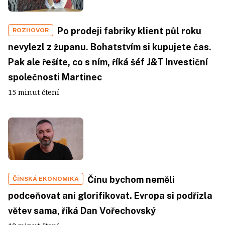
Po prodeji fabriky klient půl roku
ROZHOVOR
nevylezl z županu. Bohatstvím si kupujete čas.
Pak ale řešíte, co s ním, říká šéf J&T Investiční
společnosti Martinec
15 minut čtení
Čínu bychom neměli
ČÍNSKÁ EKONOMIKA
podceňovat ani glorifikovat. Evropa si podřízla
větev sama, říká Dan Vořechovský