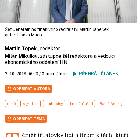
Šéf Generálního finančního ředitelství Martin Janeček.
autor:
Honza Mudra
Martin Ťopek
, redaktor
Milan Mikulka
, zástupce šéfredaktora a vedoucí
ekonomického oddělení HN
2. 10. 2018
06:00
/ 3 min. čtení
PŘEHRÁT ČLÁNEK
ODEBÍRAT AUTORA
daně
Agrofert
dluhopisy
finanční úřad
Babiš Andrej
ODEBÍRAT TÉMA
éměř tři stovky lidí a firem z těch, kteří