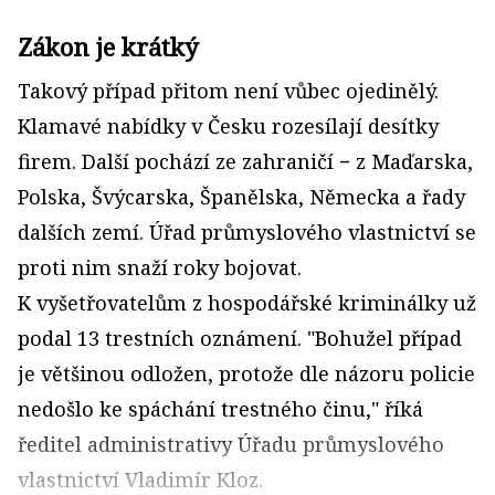
Zákon je krátký
Takový případ přitom není vůbec ojedinělý.
Klamavé nabídky v Česku rozesílají desítky
firem. Další pochází ze zahraničí − z Maďarska,
Polska, Švýcarska, Španělska, Německa a řady
dalších zemí. Úřad průmyslového vlastnictví se
proti nim snaží roky bojovat.
K vyšetřovatelům z hospodářské kriminálky už
podal 13 trestních oznámení. "Bohužel případ
je většinou odložen, protože dle názoru policie
nedošlo ke spáchání trestného činu," říká
ředitel administrativy Úřadu průmyslového
vlastnictví Vladimír Kloz.