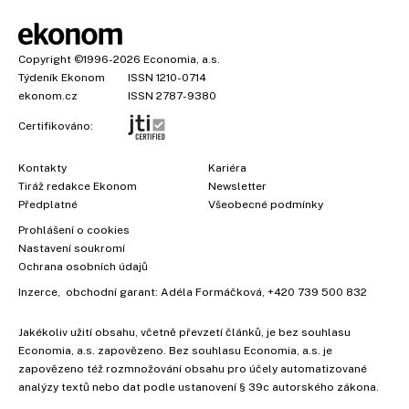
Copyright
©1996-2026
Economia, a.s.
Týdeník Ekonom
ISSN 1210-0714
ekonom.cz
ISSN 2787-9380
Certifikováno:
Kontakty
Kariéra
Tiráž redakce Ekonom
Newsletter
Předplatné
Všeobecné podmínky
×
Prohlášení o cookies
Nastavení soukromí
Ochrana osobních údajů
Inzerce
, obchodní garant:
Adéla Formáčková
,
+420 739 500 832
Vyzkoušejte Ekonom již za
39 kč za měsíc!
Jakékoliv užití obsahu, včetně převzetí článků, je bez souhlasu
Economia, a.s. zapovězeno. Bez souhlasu Economia, a.s. je
zapovězeno též rozmnožování obsahu pro účely automatizované
analýzy textů nebo dat podle ustanovení § 39c autorského zákona.