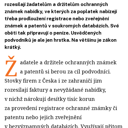
rozesílají žadatelům a držitelům ochranných
známek nabídky, ve kterých za poplatek nabízejí
třeba prodloužení registrace nebo zveřejnění
známek a patentů v soukromých databázích. Své
oběti tak připravují o peníze. Usvědčených
podvodníků je ale jen hrstka. Na většinu je zákon
krátký.
Ž
adatele a držitele ochranných známek
a patentů si berou za cíl podvodníci.
Stovky firem z Česka i ze zahraničí jim
rozesílají faktury a nevyžádané nabídky,
v nichž nárokují desítky tisíc korun
za provedení registrace ochranné známky či
patentu nebo jejich zveřejnění
v bezvýznamných databázích. Využívají přitom