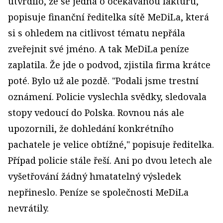
utvrdilo, že se jedná o očekávanou fakturu,"
popisuje finanční ředitelka sítě MeDiLa, která
si s ohledem na citlivost tématu nepřála
zveřejnit své jméno. A tak MeDiLa peníze
zaplatila. Že jde o podvod, zjistila firma krátce
poté. Bylo už ale pozdě. "Podali jsme trestní
oznámení. Policie vyslechla svědky, sledovala
stopy vedoucí do Polska. Rovnou nás ale
upozornili, že dohledání konkrétního
pachatele je velice obtížné," popisuje ředitelka.
Případ policie stále řeší. Ani po dvou letech ale
vyšetřování žádný hmatatelný výsledek
nepřineslo. Peníze se společnosti MeDiLa
nevrátily.