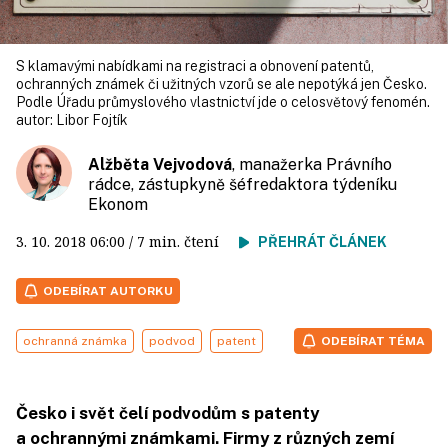
S klamavými nabídkami na registraci a obnovení patentů,
ochranných známek či užitných vzorů se ale nepotýká jen Česko.
Podle Úřadu průmyslového vlastnictví jde o celosvětový fenomén.
autor:
Libor Fojtík
Alžběta Vejvodová
, manažerka Právního
rádce, zástupkyně šéfredaktora týdeníku
Ekonom
3. 10. 2018
06:00
/ 7 min. čtení
PŘEHRÁT ČLÁNEK
ODEBÍRAT AUTORKU
ochranná známka
podvod
patent
ODEBÍRAT TÉMA
Česko i svět čelí podvodům s patenty
a ochrannými známkami. Firmy z různých zemí