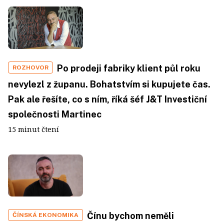
Po prodeji fabriky klient půl roku
ROZHOVOR
nevylezl z županu. Bohatstvím si kupujete čas.
Pak ale řešíte, co s ním, říká šéf J&T Investiční
společnosti Martinec
15 minut čtení
Čínu bychom neměli
ČÍNSKÁ EKONOMIKA