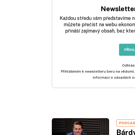
Newsletter
Každou středu vám představíme nej
můžete přečíst na webu ekonom.
přináší zajímavý obsah, bez kte
PŘIH
Odhlási
Přihlášením k newsletteru beru na vědomí,
informací o zásadách o
PODCA
Bárdy