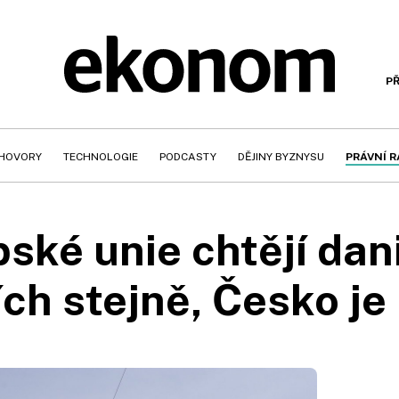
PŘ
HOVORY
TECHNOLOGIE
PODCASTY
DĚJINY BYZNYSU
PRÁVNÍ 
pské unie chtějí dan
ch stejně, Česko je 