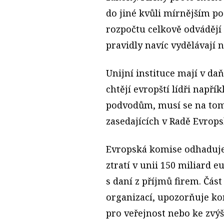
do jiné kvůli mírnějším p
rozpočtu celkově odváděj
pravidly navíc vydělávají 
Unijní instituce mají v da
chtějí evropští lídři např
podvodům, musí se na tom 
zasedajících v Radě Evrops
Evropská komise odhaduje
ztratí v unii 150 miliard e
s daní z příjmů firem. Čás
organizací, upozorňuje ko
pro veřejnost nebo ke zvý