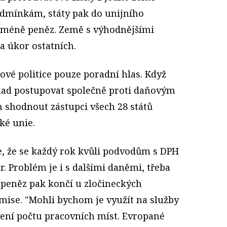
odmínkám, státy pak do unijního
í méně peněz. Země s výhodnějšími
na úkor ostatních.
ňové politice pouze poradní hlas. Když
íklad postupovat společně proti daňovým
shodnout zástupci všech 28 států
ké unie.
, že se každý rok kvůli podvodům s DPH
ur. Problém je i s dalšími daněmi, třeba
t peněz pak končí u zločineckých
mise. "Mohli bychom je využít na služby
šení počtu pracovních míst. Evropané