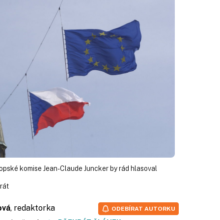
opské komise Jean-Claude Juncker by rád hlasoval
rát
ová
, redaktorka
ODEBÍRAT AUTORKU