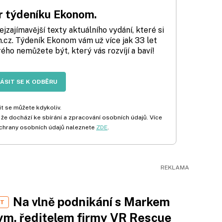
 týdeníku Ekonom.
zajímavější texty aktuálního vydání, které si
cz. Týdeník Ekonom vám už více jak 33 let
rého nemůžete být, který vás rozvíjí a baví!
LÁSIT SE K ODBĚRU
t se můžete kdykoliv.
 že dochází ke sbírání a zpracování osobních údajů. Více
chrany osobních údajů naleznete
ZDE
.
Na vlně podnikání s Markem
ST
m, ředitelem firmy VR Rescue