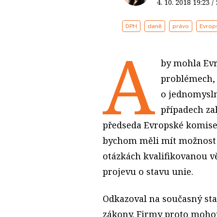
4. 10. 2018
19:23
/
DPH
daně
právo
Evrop
A
by mohla Evr
problémech, 
o jednomysln
případech zah
předseda Evropské komise 
bychom měli mít možnost
otázkách kvalifikovanou v
projevu o stavu unie.
Odkazoval na současný stav
zákony. Firmy proto mohou