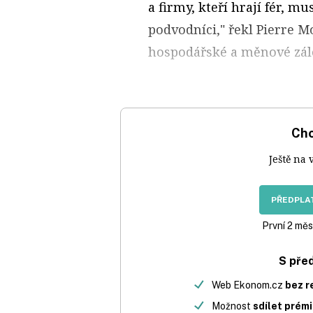
a firmy, kteří hrají fér, mu
podvodníci," řekl Pierre M
hospodářské a měnové zálež
Chc
Ještě na 
PŘEDPLAT
První 2 měs
S pře
Web Ekonom.cz
bez r
Možnost
sdílet prém