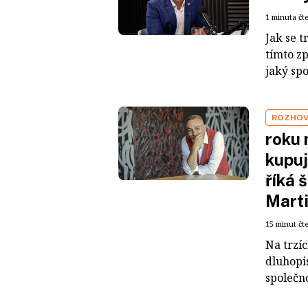
1 minuta čt
Jak se t
tímto z
jaký sp
ROZHO
roku 
kupuj
říká 
Mart
15 minut čt
Na trzí
dluhopis
společno