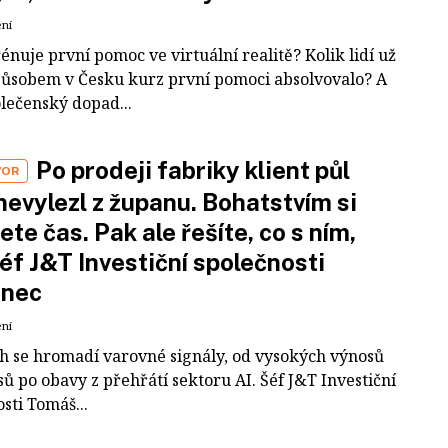
ení
rénuje první pomoc ve virtuální realitě? Kolik lidí už
působem v Česku kurz první pomoci absolvovalo? A
olečenský dopad...
Po prodeji fabriky klient půl
VOR
nevylezl z županu. Bohatstvím si
ete čas. Pak ale řešíte, co s ním,
šéf J&T Investiční společnosti
inec
ení
ch se hromadí varovné signály, od vysokých výnosů
ů po obavy z přehřátí sektoru AI. Šéf J&T Investiční
sti Tomáš...