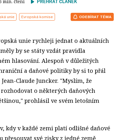
 5 min. čtení
PŘEHRÁT ČLÁNEK
ská unie
Evropská komise
ODEBÍRAT TÉMA
opská unie rychleji jednat o aktuálních
měly by se státy vzdát pravidla
ém hlasování. Alespoň v důležitých
raniční a daňové politiky by si to přál
Jean-Claude Juncker. "Myslím, že
 rozhodovat o některých daňových
ětšinou," prohlásil ve svém letošním
, kdy v každé zemi platí odlišné daňové
 přesouvat své zisky z jedné země