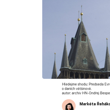
Hledejme shodu: Předseda Evr
o daních většinově.
autor:
archiv HN - Ondřej Bespe
Markéta Řehák