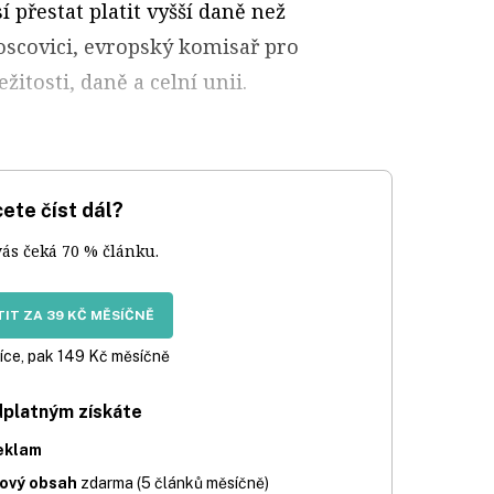
sí přestat platit vyšší daně než
oscovici, evropský komisař pro
itosti, daně a celní unii.
ete číst dál?
vás čeká 70 % článku.
IT ZA 39 KČ MĚSÍČNĚ
íce, pak 149 Kč měsíčně
dplatným získáte
eklam
iový obsah
zdarma (5 článků měsíčně)