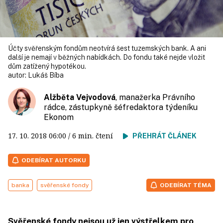
Účty svěřenským fondům neotvírá šest tuzemských bank. A ani
další je nemají v běžných nabídkách. Do fondu také nejde vložit
dům zatížený hypotékou.
autor:
Lukáš Bíba
Alžběta Vejvodová
, manažerka Právního
rádce, zástupkyně šéfredaktora týdeníku
Ekonom
17. 10. 2018
06:00
/ 6 min. čtení
PŘEHRÁT ČLÁNEK
ODEBÍRAT AUTORKU
banka
svěřenské fondy
ODEBÍRAT TÉMA
Svěřenské fondy nejsou už jen výstřelkem pro