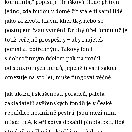
komunita," popisuje Hrušková. Bude přitom
jedno, zda budou v domě žít stále ti samí lidé
jako za života hlavní klientky, nebo se
postupem času vymění. Druhý účel fondu už je
totiž veřejně prospěšný − aby majetek
pomáhal potřebným. Takový fond
s dobročinným účelem pak na rozdíl
od soukromých fondů, jejichž trvání zákon
omezuje na sto let, může fungovat věčně.
Jak ukazují zkušenosti poradců, paleta
zakladatelů svěřenských fondů je v České
republice nesmírně pestrá. Jsou mezi nimi
mladí lidé, kteří sotva dosáhli plnoletosti, lidé
středního věku i ti, kteří jsou už dávno