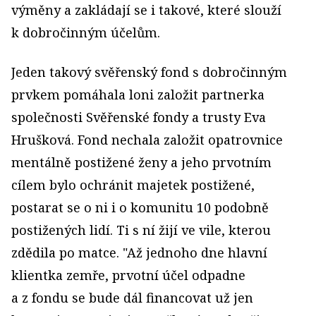
výměny a zakládají se i takové, které slouží
k dobročinným účelům.
Jeden takový svěřenský fond s dobročinným
prvkem pomáhala loni založit partnerka
společnosti Svěřenské fondy a trusty Eva
Hrušková. Fond nechala založit opatrovnice
mentálně postižené ženy a jeho prvotním
cílem bylo ochránit majetek postižené,
postarat se o ni i o komunitu 10 podobně
postižených lidí. Ti s ní žijí ve vile, kterou
zdědila po matce. "Až jednoho dne hlavní
klientka zemře, prvotní účel odpadne
a z fondu se bude dál financovat už jen