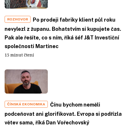
Po prodeji fabriky klient půl roku
ROZHOVOR
nevylezl z županu. Bohatstvím si kupujete čas.
Pak ale řešíte, co s ním, říká šéf J&T Investiční
společnosti Martinec
15 minut čtení
Čínu bychom neměli
ČÍNSKÁ EKONOMIKA
podceňovat ani glorifikovat. Evropa si podřízla
větev sama, říká Dan Vořechovský