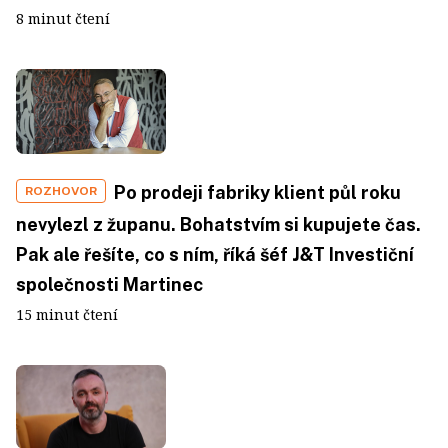
8 minut čtení
Po prodeji fabriky klient půl roku
ROZHOVOR
nevylezl z županu. Bohatstvím si kupujete čas.
Pak ale řešíte, co s ním, říká šéf J&T Investiční
společnosti Martinec
15 minut čtení