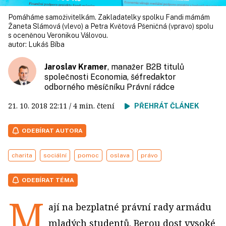
Pomáháme samoživitelkám. Zakladatelky spolku Fandi mámám
Žaneta Slámová (vlevo) a Petra Květová Pšeničná (vpravo) spolu
s oceněnou Veronikou Válovou.
autor:
Lukáš Bíba
Jaroslav Kramer
, manažer B2B titulů
společnosti Economia, šéfredaktor
odborného měsíčníku Právní rádce
21. 10. 2018
22:11
/ 4 min. čtení
PŘEHRÁT ČLÁNEK
ODEBÍRAT AUTORA
charita
sociální
pomoc
oslava
právo
ODEBÍRAT TÉMA
M
ají na bezplatné právní rady armádu
mladých studentů. Berou dost vysoké