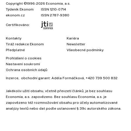
Copyright
©1996-2026
Economia, a.s.
Týdeník Ekonom
ISSN 1210-0714
ekonom.cz
ISSN 2787-9380
Certifikováno:
Kontakty
Kariéra
Tiráž redakce Ekonom
Newsletter
Předplatné
Všeobecné podmínky
Prohlášení o cookies
Nastavení soukromí
Ochrana osobních údajů
Inzerce
, obchodní garant:
Adéla Formáčková
,
+420 739 500 832
Jakékoliv užití obsahu, včetně převzetí článků, je bez souhlasu
Economia, a.s. zapovězeno. Bez souhlasu Economia, a.s. je
zapovězeno též rozmnožování obsahu pro účely automatizované
analýzy textů nebo dat podle ustanovení § 39c autorského zákona.