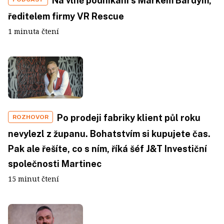
Na vlně podnikání s Markem Bárdym,
ředitelem firmy VR Rescue
1 minuta čtení
Po prodeji fabriky klient půl roku
ROZHOVOR
nevylezl z županu. Bohatstvím si kupujete čas.
Pak ale řešíte, co s ním, říká šéf J&T Investiční
společnosti Martinec
15 minut čtení