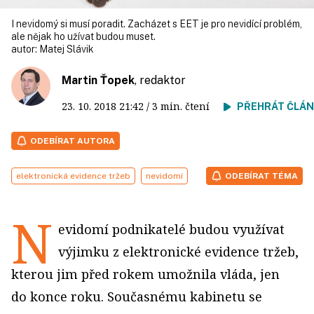
I nevidomý si musí poradit. Zacházet s EET je pro nevidící problém,
ale nějak ho užívat budou muset.
autor:
Matej Slávik
Martin Ťopek
, redaktor
23. 10. 2018
21:42
/ 3 min. čtení
PŘEHRÁT ČLÁ
ODEBÍRAT AUTORA
elektronická evidence tržeb
nevidomí
ODEBÍRAT TÉMA
N
evidomí podnikatelé budou využívat
výjimku z elektronické evidence tržeb,
kterou jim před rokem umožnila vláda, jen
do konce roku. Současnému kabinetu se