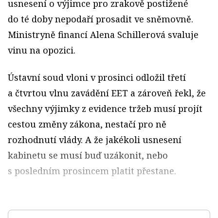
usnesení o výjimce pro zrakově postižené
do té doby nepodaří prosadit ve sněmovně.
Ministryně financí Alena Schillerová svaluje
vinu na opozici.
Ústavní soud vloni v prosinci odložil třetí
a čtvrtou vlnu zavádění EET a zároveň řekl, že
všechny výjimky z evidence tržeb musí projít
cestou změny zákona, nestačí pro ně
rozhodnutí vlády. A že jakékoli usnesení
kabinetu se musí buď uzákonit, nebo
s posledním prosincem platit přestane.