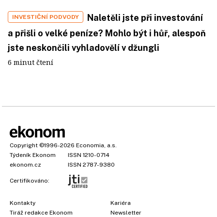
Naletěli jste při investování
INVESTIČNÍ PODVODY
a přišli o velké peníze? Mohlo být i hůř, alespoň
jste neskončili vyhladovělí v džungli
6 minut čtení
Copyright
©1996-2026
Economia, a.s.
Týdeník Ekonom
ISSN 1210-0714
ekonom.cz
ISSN 2787-9380
Certifikováno:
Kontakty
Kariéra
Tiráž redakce Ekonom
Newsletter