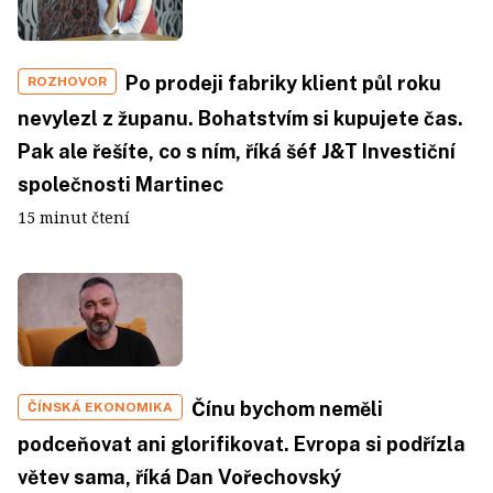
Po prodeji fabriky klient půl roku
ROZHOVOR
nevylezl z županu. Bohatstvím si kupujete čas.
Pak ale řešíte, co s ním, říká šéf J&T Investiční
společnosti Martinec
15 minut čtení
Čínu bychom neměli
ČÍNSKÁ EKONOMIKA
podceňovat ani glorifikovat. Evropa si podřízla
větev sama, říká Dan Vořechovský