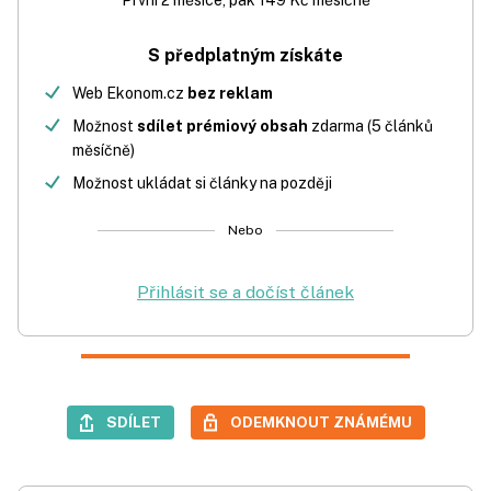
První 2 měsíce, pak 149 Kč měsíčně
S předplatným získáte
Web Ekonom.cz
bez reklam
Možnost
sdílet prémiový obsah
zdarma (5 článků
měsíčně)
Možnost ukládat si články na později
Nebo
Přihlásit se a dočíst článek
SDÍLET
ODEMKNOUT ZNÁMÉMU