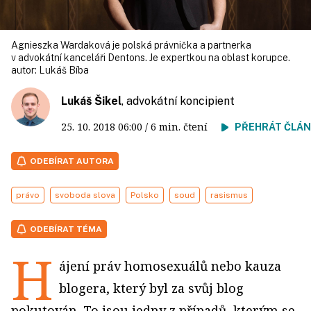
Agnieszka Wardaková je polská právnička a partnerka
v advokátní kanceláři Dentons. Je expertkou na oblast korupce.
autor:
Lukáš Bíba
Lukáš Šikel
, advokátní koncipient
25. 10. 2018
06:00
/ 6 min. čtení
PŘEHRÁT ČLÁ
ODEBÍRAT AUTORA
právo
svoboda slova
Polsko
soud
rasismus
ODEBÍRAT TÉMA
H
ájení práv homosexuálů nebo kauza
blogera, který byl za svůj blog
pokutován. To jsou jedny z případů, kterým se