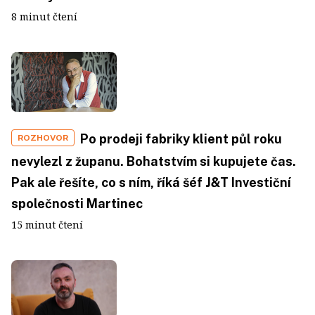
8 minut čtení
Po prodeji fabriky klient půl roku
ROZHOVOR
nevylezl z županu. Bohatstvím si kupujete čas.
Pak ale řešíte, co s ním, říká šéf J&T Investiční
společnosti Martinec
15 minut čtení