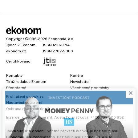
Copyright
©1996-2026
Economia, a.s.
Týdeník Ekonom
ISSN 1210-0714
ekonom.cz
ISSN 2787-9380
Certifikováno:
Kontakty
Kariéra
Tiráž redakce Ekonom
Newsletter
×
Předplatné
Všeobecné podmínky
Prohlášení o cookies
Nastavení soukromí
Ochrana osobních údajů
Inzerce
, obchodní garant:
Adéla Formáčková
,
+420 739 500 832
Jakékoliv užití obsahu, včetně převzetí článků, je bez souhlasu
Economia, a.s. zapovězeno. Bez souhlasu Economia, a.s. je