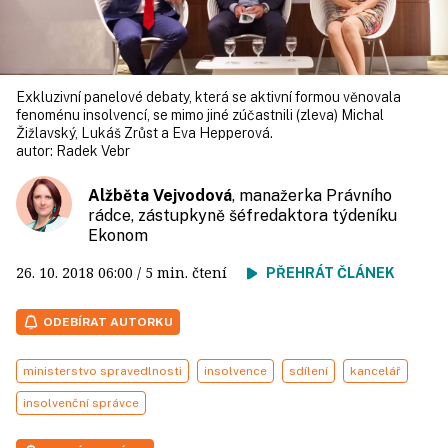
Exkluzivní panelové debaty, která se aktivní formou věnovala
fenoménu insolvencí, se mimo jiné zúčastnili (zleva) Michal
Žižlavský, Lukáš Zrůst a Eva Hepperová.
autor:
Radek Vebr
Alžběta Vejvodová
, manažerka Právního
rádce, zástupkyně šéfredaktora týdeníku
Ekonom
26. 10. 2018
06:00
/ 5 min. čtení
PŘEHRÁT ČLÁNEK
ODEBÍRAT AUTORKU
ministerstvo spravedlnosti
insolvence
sdílení
kancelář
insolvenční správce