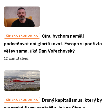
Čínu bychom neměli
ČÍNSKÁ EKONOMIKA
podceňovat ani glorifikovat. Evropa si podřízla
větev sama, říká Dan Vořechovský
12 minut čtení
Drsný kapitalismus, který by
ČÍNSKÁ EKONOMIKA
evropské firmy nepřežily. Jak se Čína z