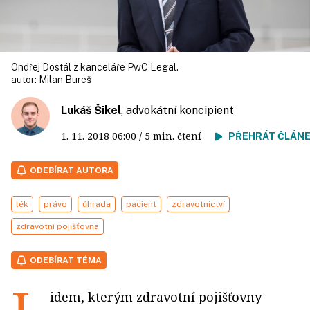
Ondřej Dostál z kanceláře PwC Legal.
autor:
Milan Bureš
Lukáš Šikel
, advokátní koncipient
1. 11. 2018
06:00
/ 5 min. čtení
PŘEHRÁT ČLÁN
ODEBÍRAT AUTORA
lék
právo
úhrada
pacient
zdravotnictví
zdravotní pojišťovna
ODEBÍRAT TÉMA
idem, kterým zdravotní pojišťovny