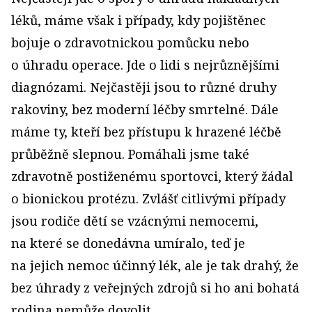
léků, máme však i případy, kdy pojištěnec
bojuje o zdravotnickou pomůcku nebo
o úhradu operace. Jde o lidi s nejrůznějšími
diagnózami. Nejčastěji jsou to různé druhy
rakoviny, bez moderní léčby smrtelné. Dále
máme ty, kteří bez přístupu k hrazené léčbě
průběžně slepnou. Pomáhali jsme také
zdravotně postiženému sportovci, který žádal
o bionickou protézu. Zvlášť citlivými případy
jsou rodiče dětí se vzácnými nemocemi,
na které se donedávna umíralo, teď je
na jejich nemoc účinný lék, ale je tak drahý, že
bez úhrady z veřejných zdrojů si ho ani bohatá
rodina nemůže dovolit.