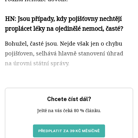
HN: Jsou případy, kdy pojišťovny nechtějí
proplácet léky na ojedinělé nemoci, časté?
Bohužel, časté jsou. Nejde však jen o chybu
pojišťoven, selhává hlavně stanovení úhrad
na úrovni státní správy.
Chcete číst dál?
Ještě na vás čeká 80 % článku.
PŘEDPLATIT ZA 39 KČ MĚSÍČNĚ