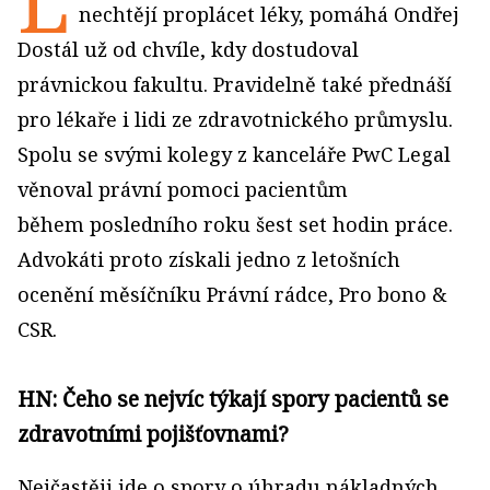
L
nechtějí proplácet léky, pomáhá Ondřej
Dostál už od chvíle, kdy dostudoval
právnickou fakultu. Pravidelně také přednáší
pro lékaře i lidi ze zdravotnického průmyslu.
Spolu se svými kolegy z kanceláře PwC Legal
věnoval právní pomoci pacientům
během posledního roku šest set hodin práce.
Advokáti proto získali jedno z letošních
ocenění měsíčníku Právní rádce, Pro bono &
CSR.
HN: Čeho se nejvíc týkají spory pa­cientů se
zdravotními pojišťovnami?
Nejčastěji jde o spory o úhradu nákladných