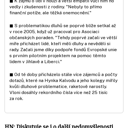
◼ K zájmu o lidi v nouzi a větší empatii vůči nim ho
vedly i zkušenosti z rodiny. "Nebyly to přímo
finanční potíže, ale těžká onemocnění."
◼ S problematikou dluhů se poprvé blíže setkal až
v roce 2005, když už pracoval pro Asociaci
občanských poraden. "Tehdy poprvé začali ve větší
míře přicházet lidé, kteří měli dluhy a nevěděli si
rady. Začali jsme díky podpoře fondů Evropské unie
s prvním pilotním projektem na pomoc těmto
lidem v Jihlavě a Liberci."
◼ Od té doby přicházelo stále více zájemců a počty
dotazů, které na Hynka Kalvodu a jeho kolegy mířily
kvůli dluhové problematice, raketově narostly.
Vloni dosáhly rekordního čísla více než 25 tisíc
za rok.
HN: Diskutuje se i o další nedomyšlenosti