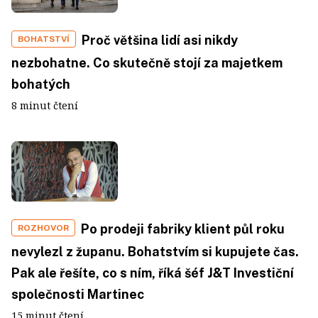
Proč většina lidí asi nikdy
BOHATSTVÍ
nezbohatne. Co skutečně stojí za majetkem
bohatých
8 minut čtení
Po prodeji fabriky klient půl roku
ROZHOVOR
nevylezl z županu. Bohatstvím si kupujete čas.
Pak ale řešíte, co s ním, říká šéf J&T Investiční
společnosti Martinec
15 minut čtení