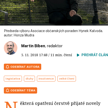
Předseda výboru Asociace občanských poraden Hynek Kalvoda.
autor:
Honza Mudra
Martin Biben
, redaktor
5. 11. 2018
17:48
/ 11 min. čtení
PŘEHRÁT ČLÁ
ODEBÍRAT AUTORA
legislativa
dluhy
insolvence
velké čtení
ODEBÍRAT TÉMA
N
ěkterá opatření čerstvě přijaté novely