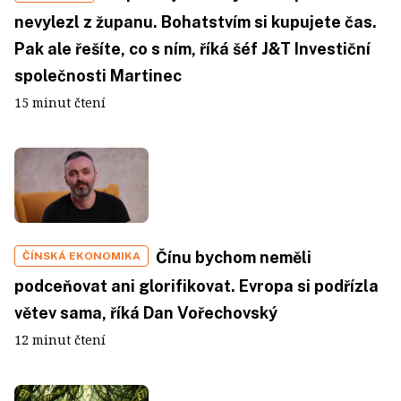
nevylezl z županu. Bohatstvím si kupujete čas.
Pak ale řešíte, co s ním, říká šéf J&T Investiční
společnosti Martinec
15 minut čtení
Čínu bychom neměli
ČÍNSKÁ EKONOMIKA
podceňovat ani glorifikovat. Evropa si podřízla
větev sama, říká Dan Vořechovský
12 minut čtení