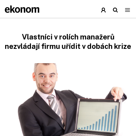
Vlastníci v rolích manažerů
nezvládají firmu uřídit v dobách krize