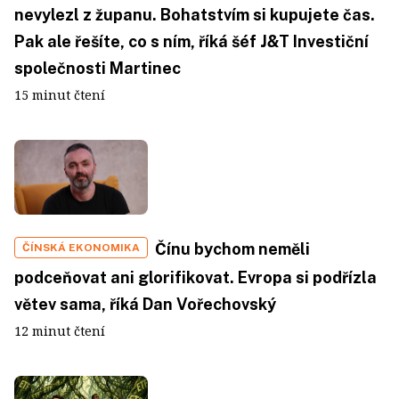
nevylezl z županu. Bohatstvím si kupujete čas.
Pak ale řešíte, co s ním, říká šéf J&T Investiční
společnosti Martinec
15 minut čtení
Čínu bychom neměli
ČÍNSKÁ EKONOMIKA
podceňovat ani glorifikovat. Evropa si podřízla
větev sama, říká Dan Vořechovský
12 minut čtení