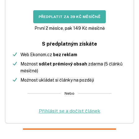
PŘEDPLATIT ZA 39 KČ MĚSÍČNĚ
První 2 měsíce, pak 149 Kč měsíčně
S předplatným získáte
Web Ekonom.cz
bez reklam
Možnost
sdílet prémiový obsah
zdarma (5 článků
měsíčně)
Možnost ukládat si články na později
Nebo
Přihlásit se a dočíst článek