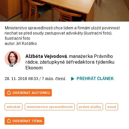
Ministerstvo spravedlnosti chce lidem a firmám uložit povinnost
nechat se před soudy zastupovat advokáty (ilustrační foto).
Ilustrační foto
autor:
Jiří Koťátko
Alžběta Vejvodová
, manažerka Právního
rádce, zástupkyně šéfredaktora týdeníku
Ekonom
28. 11. 2018
08:33
/ 7 min. čtení
PŘEHRÁT ČLÁNEK
ODEBÍRAT AUTORKU
advokát
ministerstvo spravedlnosti
právní služby
soud
ODEBÍRAT TÉMA