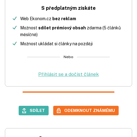
S předplatným získáte
Web Ekonom.cz
bez reklam
Možnost
sdílet prémiový obsah
zdarma (5 článků
měsíčně)
Možnost ukládat si články na později
Nebo
Přihlásit se a dočíst článek
SDÍLET
ODEMKNOUT ZNÁMÉMU