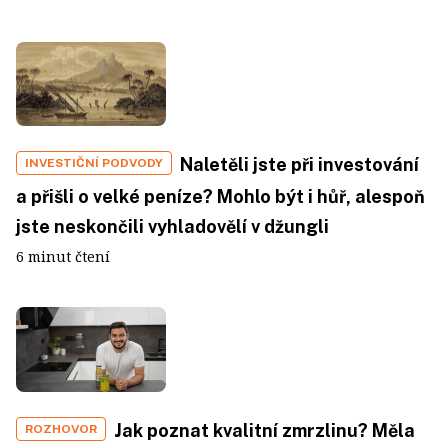
Naletěli jste při investování
INVESTIČNÍ PODVODY
a přišli o velké peníze? Mohlo být i hůř, alespoň
jste neskončili vyhladovělí v džungli
6 minut čtení
Jak poznat kvalitní zmrzlinu? Měla
ROZHOVOR