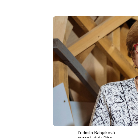
Ľudmila Babjaková