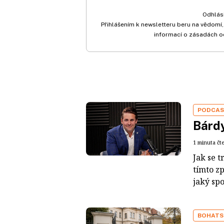
Odhlási
Přihlášením k newsletteru beru na vědomí,
informací o zásadách o
PODCA
Bárdy
1 minuta čt
Jak se t
tímto z
jaký sp
BOHATS