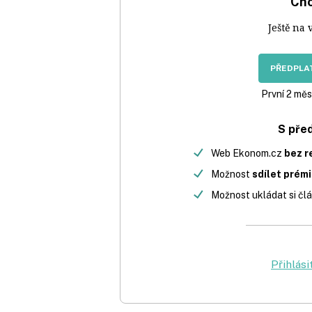
Chc
Ještě na 
PŘEDPLAT
První 2 měs
S pře
Web Ekonom.cz
bez r
Možnost
sdílet prém
Možnost ukládat si člá
Přihlási