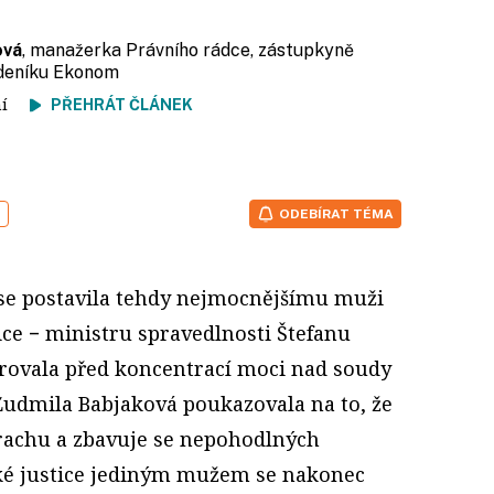
ová
, manažerka Právního rádce, zástupkyně
ýdeníku Ekonom
tení
PŘEHRÁT ČLÁNEK
a
ODEBÍRAT TÉMA
y se postavila tehdy nejmocnějšímu muži
ice − ministru spravedlnosti Štefanu
rovala před koncentrací moci nad soudy
Ľudmila Babjaková poukazovala na to, že
trachu a zbavuje se nepohodlných
ské justice jediným mužem se nakonec