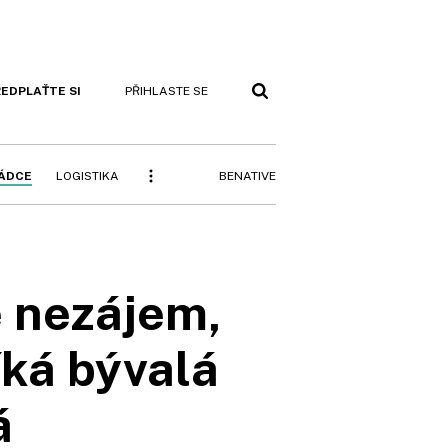
EDPLAŤTE SI
PŘIHLASTE SE
BENATIVE
RÁDCE
LOGISTIKA
e nezájem,
íká bývalá
á