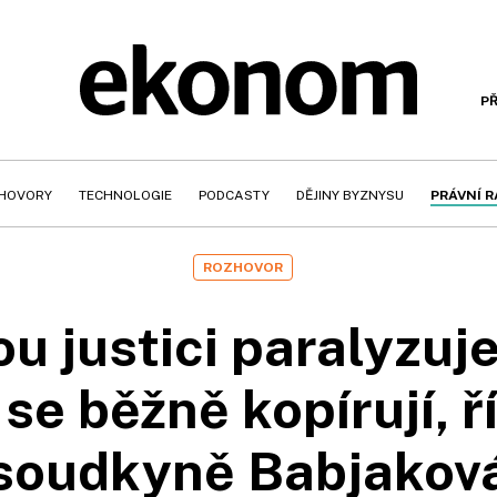
PŘ
HOVORY
TECHNOLOGIE
PODCASTY
DĚJINY BYZNYSU
PRÁVNÍ 
ROZHOVOR
u justici paralyzuj
se běžně kopírují, ř
soudkyně Babjakov