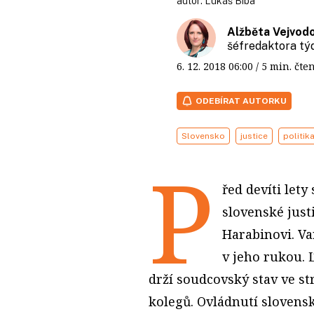
autor:
Lukáš Bíba
Alžběta Vejvod
šéfredaktora t
6. 12. 2018
06:00
/ 5 min. č
ODEBÍRAT AUTORKU
Slovensko
justice
politik
P
řed devíti let
slovenské just
Harabinovi. Va
v jeho rukou. 
drží soudcovský stav ve s
kolegů. Ovládnutí sloven