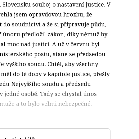
 Slovensku souboj o nastavení justice. V
třehla jsem opravdovou hrozbu, že
t do soudnictví a že si připravuje půdu,
 únoru předložil zákon, díky němuž by
al moc nad justicí. A už v červnu byl
inisterského postu, stane se předsedou
ejvyššího soudu. Chtěl, aby všechny
měl do té doby v kapitole justice, přešly
sedu Nejvyššího soudu a předsedu
v jedné osobě. Tady se ­chystal únos
 muže a to bylo velmi nebezpečné.