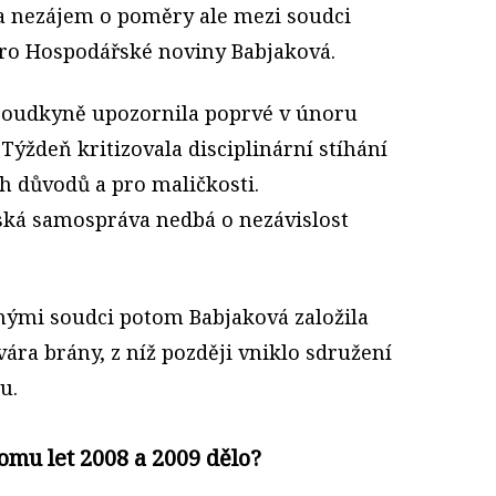
 a nezájem o poměry ale mezi soudci
 pro Hospodářské noviny Babjaková.
soudkyně upozornila poprvé v únoru
 Týždeň kritizovala disciplinární stíhání
 důvodů a pro maličkosti.
ská samospráva nedbá o nezávislost
nými soudci potom Babjaková založila
vára brány, z níž později vniklo sdružení
u.
omu let 2008 a 2009 dělo?