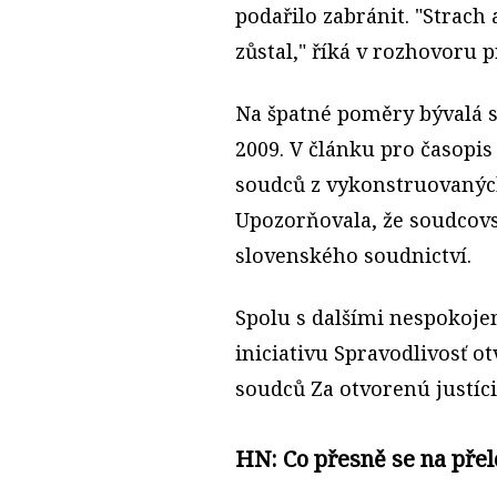
podařilo zabránit. "Strach
zůstal," říká v rozhovoru
Na špatné poměry bývalá 
2009. V článku pro časopis
soudců z vykonstruovaných
Upozorňovala, že soudcov
slovenského soudnictví.
Spolu s dalšími nespokoje
iniciativu Spravodlivosť ot
soudců Za otvorenú justíci
HN: Co přesně se na přel