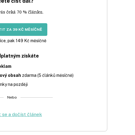
ete číst dál?
vás čeká 70 % článku.
IT ZA 39 KČ MĚSÍČNĚ
íce, pak 149 Kč měsíčně
dplatným získáte
eklam
iový obsah
zdarma (5 článků měsíčně)
nky na později
Nebo
t se a dočíst článek