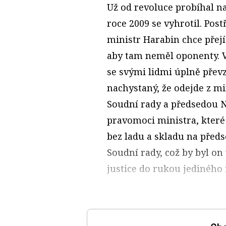
Už od revoluce probíhal na
roce 2009 se vyhrotil. Pos
ministr Harabin chce přejí
aby tam neměl oponenty. V
se svými lidmi úplně převz
nachystaný, že odejde z m
Soudní rady a předsedou N
pravomoci ministra, které 
bez ladu a skladu na před
Soudní rady, což by byl on 
justice do rukou jediného