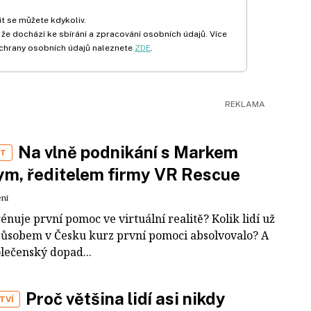
t se můžete kdykoliv.
 že dochází ke sbírání a zpracování osobních údajů. Více
chrany osobních údajů naleznete
ZDE
.
Na vlně podnikání s Markem
ST
m, ředitelem firmy VR Rescue
ení
rénuje první pomoc ve virtuální realitě? Kolik lidí už
působem v Česku kurz první pomoci absolvovalo? A
olečenský dopad...
Proč většina lidí asi nikdy
TVÍ