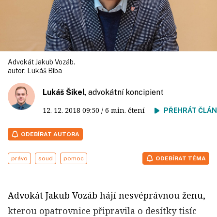
Advokát Jakub Vozáb.
autor:
Lukáš Bíba
Lukáš Šikel
, advokátní koncipient
12. 12. 2018
09:50
/ 6 min. čtení
PŘEHRÁT ČLÁ
ODEBÍRAT AUTORA
právo
soud
pomoc
ODEBÍRAT TÉMA
Advokát Jakub Vozáb hájí nesvéprávnou ženu,
kterou opatrovnice připravila o desítky tisíc