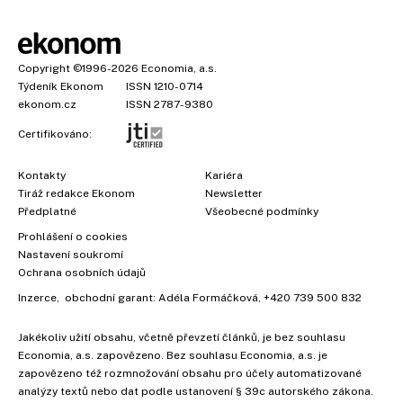
Copyright
©1996-2026
Economia, a.s.
Týdeník Ekonom
ISSN 1210-0714
ekonom.cz
ISSN 2787-9380
Certifikováno:
Kontakty
Kariéra
Tiráž redakce Ekonom
Newsletter
Předplatné
Všeobecné podmínky
Prohlášení o cookies
Nastavení soukromí
Ochrana osobních údajů
Inzerce
, obchodní garant:
Adéla Formáčková
,
+420 739 500 832
Jakékoliv užití obsahu, včetně převzetí článků, je bez souhlasu
Economia, a.s. zapovězeno. Bez souhlasu Economia, a.s. je
zapovězeno též rozmnožování obsahu pro účely automatizované
analýzy textů nebo dat podle ustanovení § 39c autorského zákona.