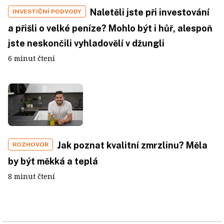
Naletěli jste při investování
INVESTIČNÍ PODVODY
a přišli o velké peníze? Mohlo být i hůř, alespoň
jste neskončili vyhladovělí v džungli
6 minut čtení
Jak poznat kvalitní zmrzlinu? Měla
ROZHOVOR
by být měkká a teplá
8 minut čtení