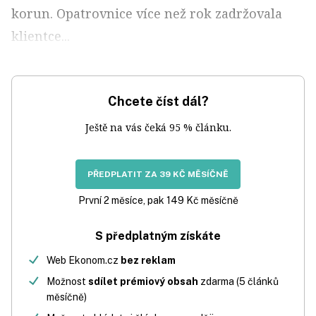
korun. Opatrovnice více než rok zadržovala
klientce...
Chcete číst dál?
Ještě na vás čeká 95 % článku.
PŘEDPLATIT ZA 39 KČ MĚSÍČNĚ
První 2 měsíce, pak 149 Kč měsíčně
S předplatným získáte
Web Ekonom.cz
bez reklam
Možnost
sdílet prémiový obsah
zdarma (5 článků
měsíčně)