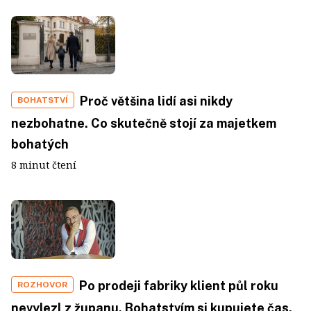
Proč většina lidí asi nikdy
BOHATSTVÍ
nezbohatne. Co skutečně stojí za majetkem
bohatých
8 minut čtení
Po prodeji fabriky klient půl roku
ROZHOVOR
nevylezl z županu. Bohatstvím si kupujete čas.