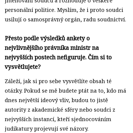
jmenování soudců a rozhoduje o veškeré
personální politice. Myslím, že i proto soudci
usilují o samosprávný orgán, radu soudnictví.
Přesto podle výsledků ankety o
nejvlivnějšího právníka ministr na
nejvyšších postech nefiguruje. Čím si to
vysvětlujete?
Záleží, jak si pro sebe vysvětlíte obsah té
otázky. Pokud se mě budete ptát na to, kdo má
dnes největší ideový vliv, budou to jistě
autority z akademické sféry nebo soudci z
nejvyšších instancí, kteří sjednocováním
judikatury projevují své názory.