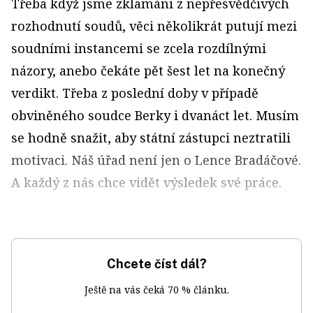
Třeba když jsme zklamáni z nepřesvědčivých
rozhodnutí soudů, věci několikrát putují mezi
soudními instancemi se zcela rozdílnými
názory, anebo čekáte pět šest let na konečný
verdikt. Třeba z poslední doby v případě
obviněného soudce Berky i dvanáct let. Musím
se hodně snažit, aby státní zástupci neztratili
motivaci. Náš úřad není jen o Lence Bradáčové.
A každý z nás chce vidět výsledek své práce.
Chcete číst dál?
Ještě na vás čeká 70 % článku.