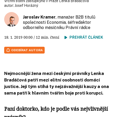
Vrchní státní zástupkyně v Praze Lenka Bradáčová
autor:
Josef Horázný
Jaroslav Kramer
, manažer B2B titulů
společnosti Economia, šéfredaktor
odborného měsíčníku Právní rádce
18. 1. 2019
00:00
/ 12 min. čtení
PŘEHRÁT ČLÁNEK
ODEBÍRAT AUTORA
Nejmocnější žena mezi českými právníky Lenka
Bradáčová patří mezi elitní osobnosti domácí
justice. Její tým stíhá ty nejzávažnější kauzy a ona
sama patří k hlavním tvářím boje proti korupci.
Paní doktorko, kdo je podle vás nejvlivnější