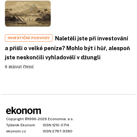
Naletěli jste při investování
INVESTIČNÍ PODVODY
a přišli o velké peníze? Mohlo být i hůř, alespoň
jste neskončili vyhladovělí v džungli
6 minut čtení
Copyright
©1996-2026
Economia, a.s.
Týdeník Ekonom
ISSN 1210-0714
ekonom.cz
ISSN 2787-9380