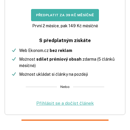
PŘEDPLATIT ZA 39 KČ MĚSÍČNĚ
První 2 měsíce, pak 149 Kč měsíčně
S předplatným získáte
Web Ekonom.cz
bez reklam
Možnost
sdílet prémiový obsah
zdarma (5 článků
měsíčně)
Možnost ukládat si články na později
Nebo
Přihlásit se a dočíst článek