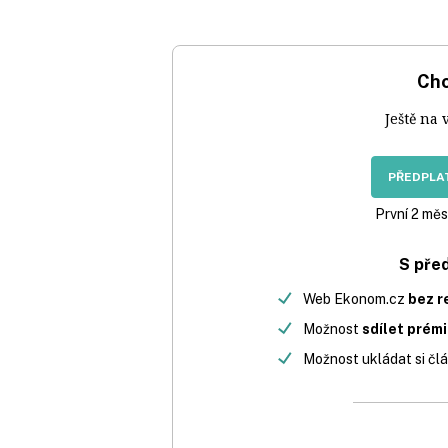
Chc
Ještě na 
PŘEDPLAT
První 2 měs
S pře
Web Ekonom.cz
bez r
Možnost
sdílet prém
Možnost ukládat si člá