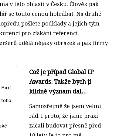
ma v této oblasti v Česku. Člověk pak
lář se touto cenou holedbat. Na druhé
dopředu pošlete podklady a jejich tým
kurenci pro získání referencí.
šeršérů udělá nějaký obrázek a pak firmy
Což je případ Global IP
Awards. Takže bych jí
 Bird
klidně význam dal…
 toho
Samozřejmě že jsem velmi
rád. I proto, že jsme praxi
začali budovat přesně před
také
10 lety. Je to pro mě