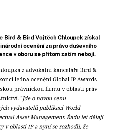
e Bird & Bird Vojtěch Chloupek získal
národní ocenění za právo duševního
ence v oboru se přitom zatím nebojí.
hloupka z advokátní kanceláře Bird &
 konci ledna ocenění Global IP Awards
eskou právnickou firmu v oblasti práv
nictví. "
Jde o novou cenu
ých vydavatelů publikací World
ctual Asset Management. Řadu let dělají
 v oblasti IP a nyní se rozhodli, že