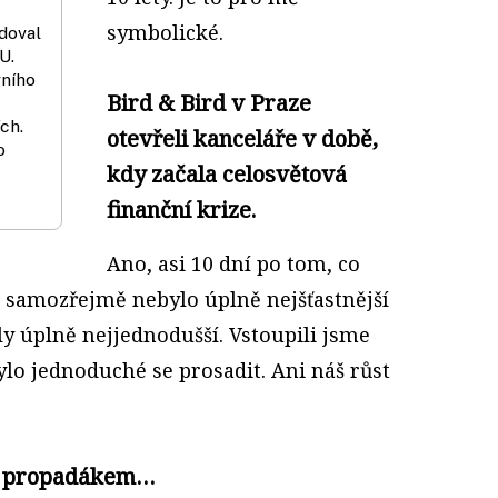
symbolické.
udoval
U.
vního
Bird & Bird v Praze
ch.
otevřeli kanceláře v době,
o
kdy začala celosvětová
finanční krize.
Ano, asi 10 dní po tom, co
 samozřejmě nebylo úplně nejšťastnější
y úplně nejjednodušší. Vstoupili jsme
bylo jednoduché se prosadit. Ani náš růst
ým propadákem…