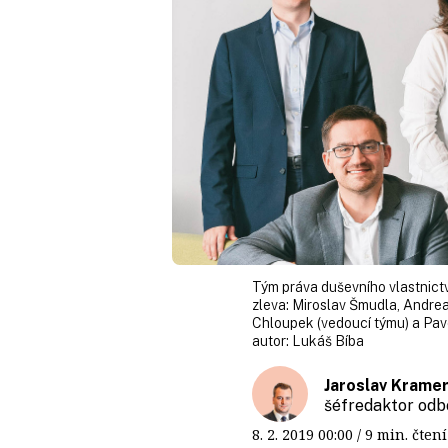
Tým práva duševního vlastnictv
zleva: Miroslav Šmudla, Andrea 
Chloupek (vedoucí týmu) a Pave
autor:
Lukáš Bíba
Jaroslav Krame
šéfredaktor odb
8. 2. 2019
00:00
/ 9 min. čt