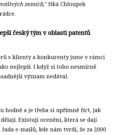
dnotlivých zemích
," říká Chloupek
rádce.
epší český tým v oblasti patentů
orů s klienty a konkurenty jsme v rámci
ako nejlepší. I když si toho nesmírně
ásadnější význam nedával.
 hodně a je třeba si upřímně říct, jak
lají. Existují ocenění, která se dají
řada e-mailů, kde nám tvrdí, že za 2000