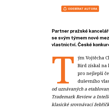
ODEBÍRAT AUTORA
Partner pražské kancelář
se svým týmem nové mezi
vlastnictví. České konkur
T
ým Vojtěcha C
Bird získal na
pro nejlepší č
duševního vlast
od uznávaných a etablovan
Trademark Review a Intelle
klasické srovnávací žebříčky