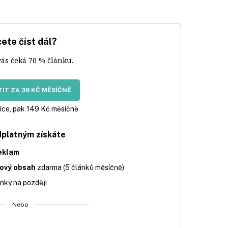
ete číst dál?
vás čeká 70 % článku.
IT ZA 39 KČ MĚSÍČNĚ
íce, pak 149 Kč měsíčně
dplatným získáte
eklam
iový obsah
zdarma (5 článků měsíčně)
nky na později
Nebo