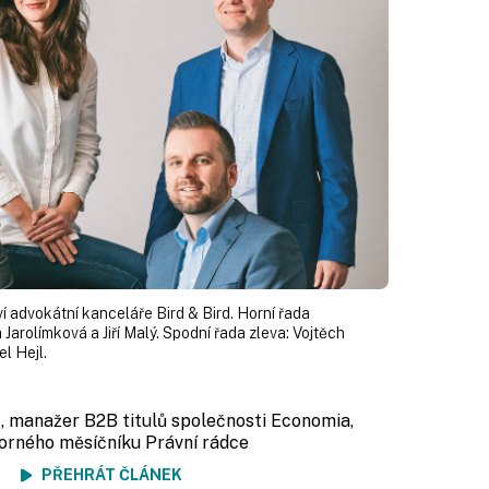
í advokátní kanceláře Bird & Bird. Horní řada
Jarolímková a Jiří Malý. Spodní řada zleva: Vojtěch
l Hejl.
r
, manažer B2B titulů společnosti Economia,
orného měsíčníku Právní rádce
ení
PŘEHRÁT ČLÁNEK