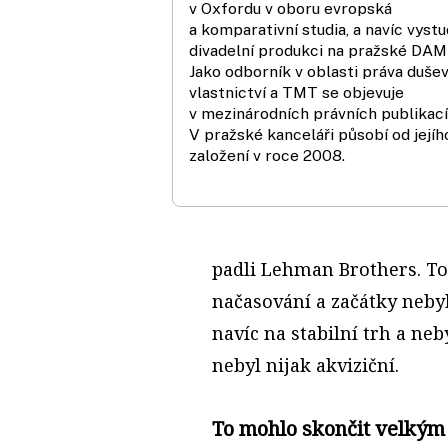
v Oxfordu v oboru evropská
a komparativní studia, a navíc vyst
divadelní produkci na pražské DAM
Jako odborník v oblasti práva duše
vlastnictví a TMT se objevuje
v mezinárodních právních publikací
V pražské kanceláři působí od jejíh
založení v roce 2008.
padli Lehman Brothers. To
načasování a začátky nebyl
navíc na stabilní trh a ne
nebyl nijak akviziční.
To mohlo skončit velk