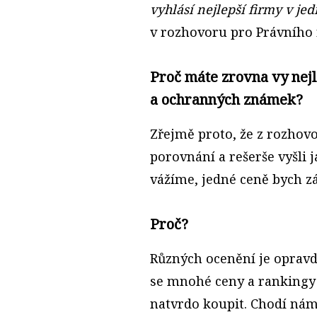
vyhlásí nejlepší firmy v je
v rozhovoru pro Právního 
Proč máte zrovna vy nejl
a ochranných známek?
Zřejmě proto, že z rozhov
porovnání a rešerše vyšli j
vážíme, jedné ceně bych z
Proč?
Různých ocenění je opravdu
se mnohé ceny a rankingy dě
natvrdo koupit. Chodí nám 