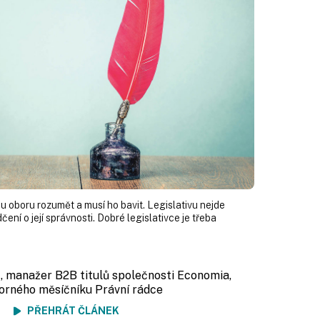
u oboru rozumět a musí ho bavit. Legislativu nejde
čení o její správnosti. Dobré legislativce je třeba
r
, manažer B2B titulů společnosti Economia,
orného měsíčníku Právní rádce
ení
PŘEHRÁT ČLÁNEK