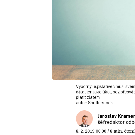
Výborný legislativec musí svém
dělat jen jako úkol, bez přesvěd
platit zlatem.
autor:
Shutterstock
Jaroslav Krame
šéfredaktor odb
8. 2. 2019
00:00
/ 8 min. čt