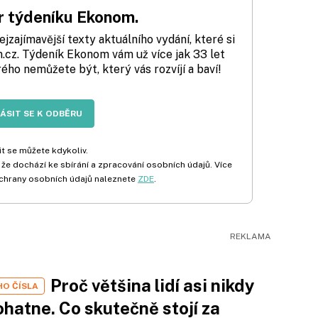
 týdeníku Ekonom.
zajímavější texty aktuálního vydání, které si
cz. Týdeník Ekonom vám už více jak 33 let
rého nemůžete být, který vás rozvíjí a baví!
LÁSIT SE K ODBĚRU
t se můžete kdykoliv.
 že dochází ke sbírání a zpracování osobních údajů. Více
chrany osobních údajů naleznete
ZDE
.
Proč většina lidí asi nikdy
HO ČÍSLA
hatne. Co skutečně stojí za