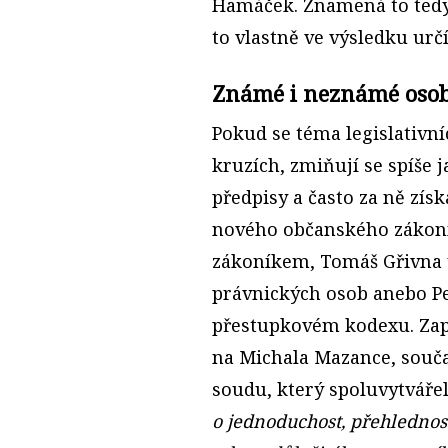
Hamáček. Znamená to tedy,
to vlastně ve výsledku urč
Známé i neznámé osob
Pokud se téma legislativn
kruzích, zmiňují se spíše j
předpisy a často za ně získ
nového občanského zákoník
zákoníkem, Tomáš Gřivna 
právnických osob anebo Pe
přestupkovém kodexu. Za
na Michala Mazance, souča
soudu, který spoluvytvářel
o jednoduchost, přehlednos