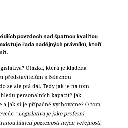
édiích povzdech nad špatnou kvalitou
 existuje řada nadějných právníků, kteří
it.
gislativa? Otázka, která je kladena
ím představitelům s železnou
o se ale ptá dál. Tedy jak je na tom
pohledu personálních kapacit? Jak
e a jak si je případně vychováme? O tom
evede. "
Legislativa je jako profesní
tranou hlavní pozornosti nejen veřejnosti,