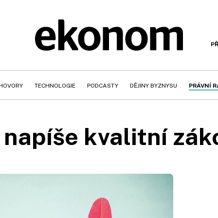
PŘ
HOVORY
TECHNOLOGIE
PODCASTY
DĚJINY BYZNYSU
PRÁVNÍ 
 napíše kvalitní zák