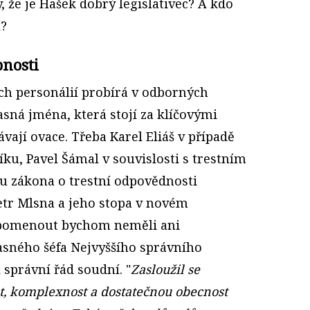
 že je Hašek dobrý legislativec? A kdo
í?
nosti
ích personálií probírá v odborných
asná jména, která stojí za klíčovými
ávají ovace. Třeba Karel Eliáš v případě
u, Pavel Šámal v souvislosti s trestním
u zákona o trestní odpovědnosti
tr Mlsna a jeho stopa v novém
pomenout bychom neměli ani
sného šéfa Nejvyššího správního
 správní řád soudní. "
Zasloužil se
t, komplexnost a dostatečnou obecnost