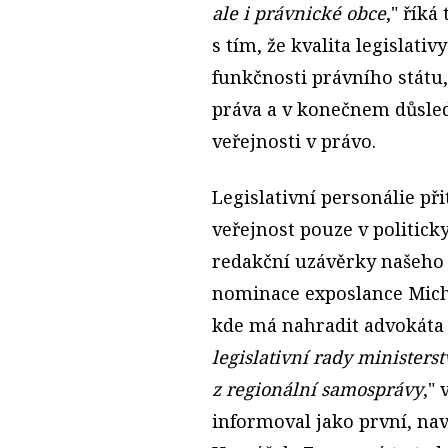
ale i právnické obce
," řík
s tím, že kvalita legislati
funkčnosti právního státu, 
práva a v konečnem důsle
veřejnosti v právo.
Legislativní personálie p
veřejnost pouze v politic
redakční uzávěrky našeho 
nominace exposlance Micha
kde má nahradit advokáta 
legislativní rady ministers
z regionální samosprávy
,"
informoval jako první, na