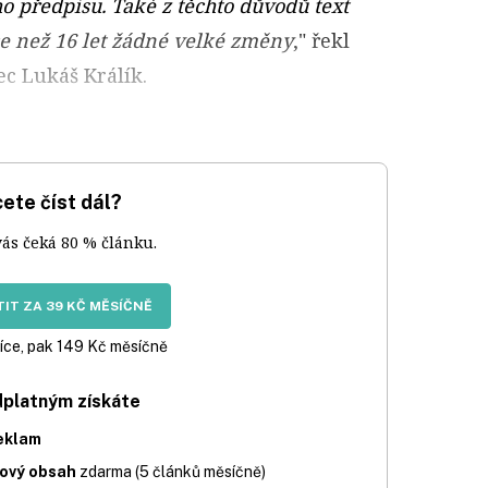
o předpisu. Také z těchto důvodů text
e než 16 let žádné velké změny
," řekl
ec Lukáš Králík.
ete číst dál?
vás čeká 80 % článku.
IT ZA 39 KČ MĚSÍČNĚ
íce, pak 149 Kč měsíčně
dplatným získáte
eklam
iový obsah
zdarma (5 článků měsíčně)