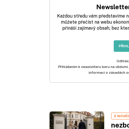
Newsletter
Každou středu vám představíme nej
můžete přečíst na webu ekonom.
přináší zajímavý obsah, bez kte
PŘIH
Odhlási
Přihlášením k newsletteru beru na vědomí,
informací o zásadách o
Z NOVÉ
nezbo