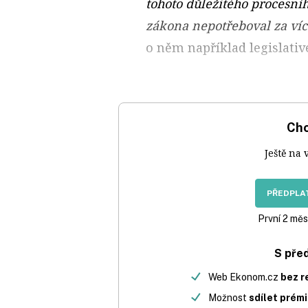
tohoto důležitého procesníh
zákona nepotřeboval za víc
o něm například legislativ
Chc
Ještě na 
PŘEDPLAT
První 2 měs
S pře
Web Ekonom.cz
bez r
Možnost
sdílet prém