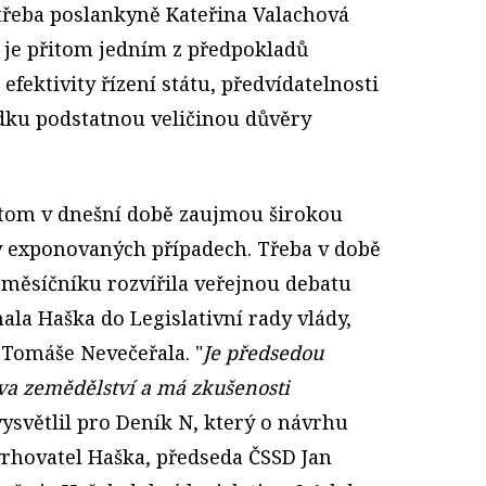
á třeba poslankyně Kateřina Valachová
vy je přitom jedním z předpokladů
efektivity řízení státu, předvídatelnosti
dku podstatnou veličinou důvěry
řitom v dnešní době zaujmou širokou
ky exponovaných případech. Třeba v době
měsíčníku rozvířila veřejnou debatu
la Haška do Legislativní rady vlády,
Tomáše Nevečeřala. "
Je předsedou
tva zemědělství a má zkušenosti
 vysvětlil pro Deník N, který o návrhu
vrhovatel Haška, předseda ČSSD Jan