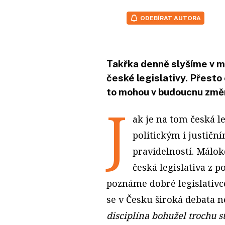
ODEBÍRAT AUTORA
Takřka denně slyšíme v m
české legislativy. Přesto
to mohou v budoucnu změn
J
ak je na tom česká le
politickým i justičn
pravidelností. Málokd
česká legislativa z 
poznáme dobré legislativc
se v Česku široká debata n
disciplína bohužel trochu s