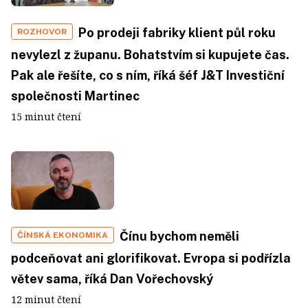
Po prodeji fabriky klient půl roku
ROZHOVOR
nevylezl z županu. Bohatstvím si kupujete čas.
Pak ale řešíte, co s ním, říká šéf J&T Investiční
společnosti Martinec
15 minut čtení
Čínu bychom neměli
ČÍNSKÁ EKONOMIKA
podceňovat ani glorifikovat. Evropa si podřízla
větev sama, říká Dan Vořechovský
12 minut čtení