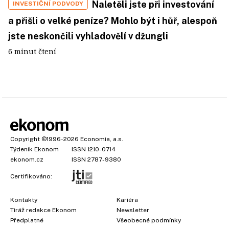
Naletěli jste při investování
INVESTIČNÍ PODVODY
a přišli o velké peníze? Mohlo být i hůř, alespoň
jste neskončili vyhladovělí v džungli
6 minut čtení
Copyright
©1996-2026
Economia, a.s.
Týdeník Ekonom
ISSN 1210-0714
ekonom.cz
ISSN 2787-9380
Certifikováno:
Kontakty
Kariéra
Tiráž redakce Ekonom
Newsletter
Předplatné
Všeobecné podmínky