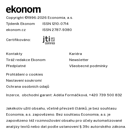
Copyright
©1996-2026
Economia, a.s.
Týdeník Ekonom
ISSN 1210-0714
ekonom.cz
ISSN 2787-9380
Certifikováno:
Kontakty
Kariéra
Tiráž redakce Ekonom
Newsletter
Předplatné
Všeobecné podmínky
Prohlášení o cookies
Nastavení soukromí
Ochrana osobních údajů
Inzerce
, obchodní garant:
Adéla Formáčková
,
+420 739 500 832
Jakékoliv užití obsahu, včetně převzetí článků, je bez souhlasu
Economia, a.s. zapovězeno. Bez souhlasu Economia, a.s. je
zapovězeno též rozmnožování obsahu pro účely automatizované
analýzy textů nebo dat podle ustanovení § 39c autorského zákona.