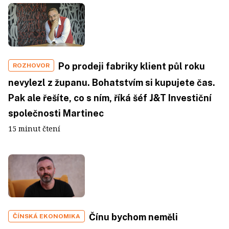
Po prodeji fabriky klient půl roku
ROZHOVOR
nevylezl z županu. Bohatstvím si kupujete čas.
Pak ale řešíte, co s ním, říká šéf J&T Investiční
společnosti Martinec
15 minut čtení
Čínu bychom neměli
ČÍNSKÁ EKONOMIKA