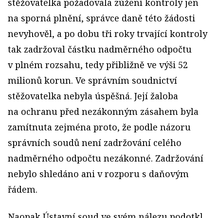
stěžovatelka požadovala zúžení kontroly jen
na sporná plnění, správce daně této žádosti
nevyhověl, a po dobu tři roky trvající kontroly
tak zadržoval částku nadměrného odpočtu
v plném rozsahu, tedy přibližně ve výši 52
milionů korun. Ve správním soudnictví
stěžovatelka nebyla úspěšná. Její žaloba
na ochranu před nezákonným zásahem byla
zamítnuta zejména proto, že podle názoru
správních soudů není zadržování celého
nadměrného odpočtu nezákonné. Zadržování
nebylo shledáno ani v rozporu s daňovým
řádem.
Naopak Ústavní soud ve svém nálezu podotkl,