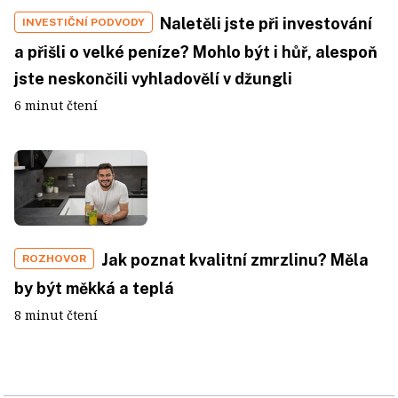
Naletěli jste při investování
INVESTIČNÍ PODVODY
a přišli o velké peníze? Mohlo být i hůř, alespoň
jste neskončili vyhladovělí v džungli
6 minut čtení
Jak poznat kvalitní zmrzlinu? Měla
ROZHOVOR
by být měkká a teplá
8 minut čtení