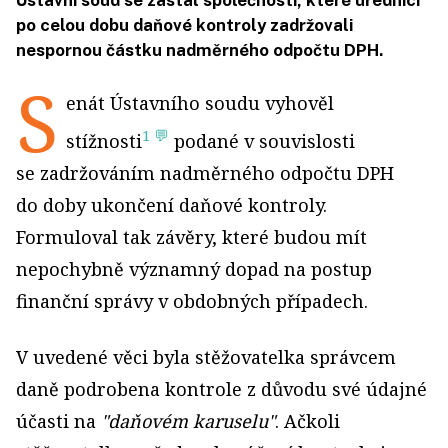
Ústavní soud se zastal společnosti, které úředníci
po celou dobu daňové kontroly zadržovali
nespornou částku nadměrného odpočtu DPH.
S
enát Ústavního soudu vyhověl
1 💬
stížnosti
podané v souvislosti
se zadržováním nadměrného odpočtu DPH
do doby ukončení daňové kontroly.
Formuloval tak závěry, které budou mít
nepochybně významný dopad na postup
finanční správy v obdobných případech.
V uvedené věci byla stěžovatelka správcem
daně podrobena kontrole z důvodu své údajné
účasti na
"daňovém karuselu"
. Ačkoli