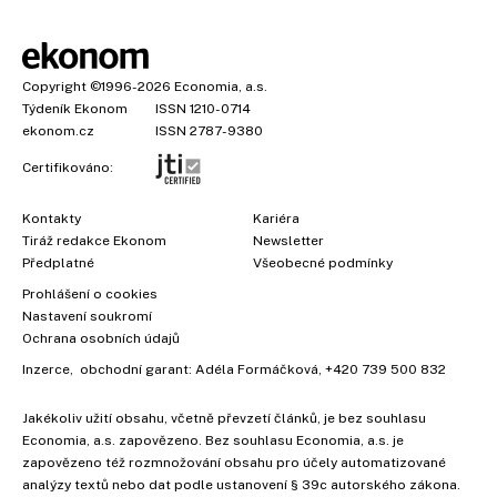
Copyright
©1996-2026
Economia, a.s.
Týdeník Ekonom
ISSN 1210-0714
ekonom.cz
ISSN 2787-9380
Certifikováno:
Kontakty
Kariéra
Tiráž redakce Ekonom
Newsletter
Předplatné
Všeobecné podmínky
Prohlášení o cookies
Nastavení soukromí
Ochrana osobních údajů
Inzerce
, obchodní garant:
Adéla Formáčková
,
+420 739 500 832
Jakékoliv užití obsahu, včetně převzetí článků, je bez souhlasu
Economia, a.s. zapovězeno. Bez souhlasu Economia, a.s. je
zapovězeno též rozmnožování obsahu pro účely automatizované
analýzy textů nebo dat podle ustanovení § 39c autorského zákona.