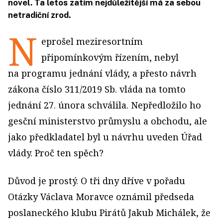
novel. Ta letos zatím nejdůležitější má za sebou
netradiční zrod.
N
eprošel meziresortním
připomínkovým řízením, nebyl
na programu jednání vlády, a přesto návrh
zákona číslo 311/2019 Sb. vláda na tomto
jednání 27. února schválila. Nepředložilo ho
gesční ministerstvo průmyslu a obchodu, ale
jako předkladatel byl u návrhu uveden Úřad
vlády. Proč ten spěch?
Důvod je prostý. O tři dny dříve v pořadu
Otázky Václava Moravce oznámil předseda
poslaneckého klubu Pirátů Jakub Michálek, že