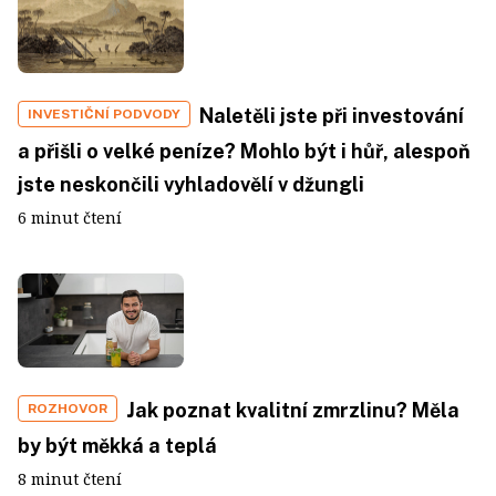
Naletěli jste při investování
INVESTIČNÍ PODVODY
a přišli o velké peníze? Mohlo být i hůř, alespoň
jste neskončili vyhladovělí v džungli
6 minut čtení
Jak poznat kvalitní zmrzlinu? Měla
ROZHOVOR
by být měkká a teplá
8 minut čtení