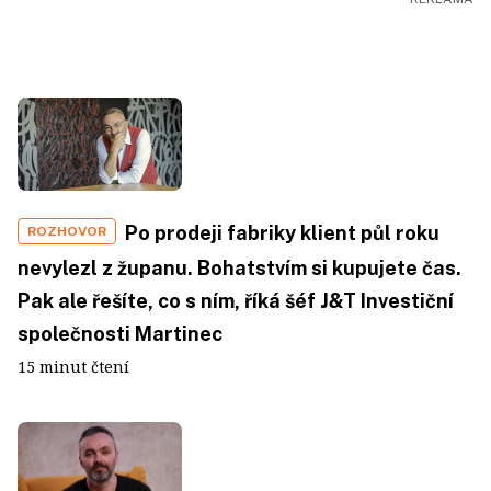
Po prodeji fabriky klient půl roku
ROZHOVOR
nevylezl z županu. Bohatstvím si kupujete čas.
Pak ale řešíte, co s ním, říká šéf J&T Investiční
společnosti Martinec
15 minut čtení