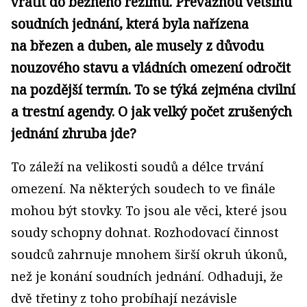
vrátit do běžného režimu. Převážnou většinu
soudních jednání, která byla nařízena
na březen a duben, ale musely z důvodu
nouzového stavu a vládních omezení odročit
na pozdější termín. To se týká zejména civilní
a trestní agendy. O jak velký počet zrušených
jednání zhruba jde?
To záleží na velikosti soudů a délce trvání
omezení. Na některých soudech to ve finále
mohou být stovky. To jsou ale věci, které jsou
soudy schopny dohnat. Rozhodovací činnost
soudců zahrnuje mnohem širší okruh úkonů,
než je konání soudních jednání. Odhaduji, že
dvě třetiny z toho probíhají nezávisle