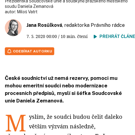
Prezidentka Soudcovské unie a soudkyně pražského městského
soudu Daniela Zemanová
autor:
Miloš Vatrt
Jana Rosůlková
, redaktorka Právního rádce
7. 5. 2020
00:00
/ 10 min. čtení
PŘEHRÁT ČLÁN
ODEBÍRAT AUTORKU
České soudnictví už nemá rezervy, pomoci mu
mohou emeritní soudci nebo modernizace
procesních předpisů, myslí si šéfka Soudcovské
unie Daniela Zemanová.
M
yslím, že soudci budou čelit daleko
větším výzvám následně,