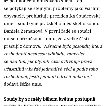
až po ukončení nouzového stavu. Teď
se potýkají se stejnými problémy jako všichni
obyvatelé, prohlašuje prezidentka Soudcovské
unie a soudkyně pražského městského soudu
Daniela Zemanová. V první řadě se soudci
museli přizpůsobit tomu, že z velké části
pracují z domova.
"
Náročné bylo posoudit, která
rozhodnutí nesnesou odkladu, zamyslet
se nad tím, jak plynutí času ovlivňuje práva
účastníků v každé jednotlivé věci a podle toho
rozhodnout, jestli jednání odročit nebo ne,
"
dodává šéfka unie.
Soudy by se měly během května postupně