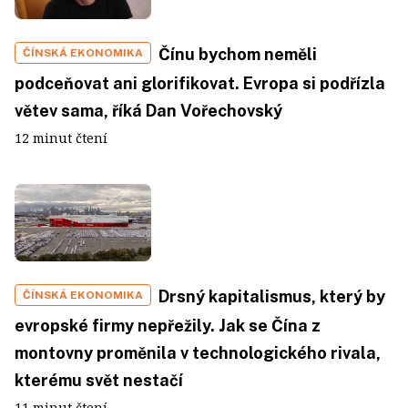
Čínu bychom neměli
ČÍNSKÁ EKONOMIKA
podceňovat ani glorifikovat. Evropa si podřízla
větev sama, říká Dan Vořechovský
12 minut čtení
Drsný kapitalismus, který by
ČÍNSKÁ EKONOMIKA
evropské firmy nepřežily. Jak se Čína z
montovny proměnila v technologického rivala,
kterému svět nestačí
11 minut čtení