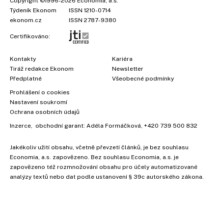
Copyright
©1996-2026
Economia, a.s.
Týdeník Ekonom
ISSN 1210-0714
ekonom.cz
ISSN 2787-9380
Certifikováno:
Kontakty
Kariéra
Tiráž redakce Ekonom
Newsletter
Předplatné
Všeobecné podmínky
Prohlášení o cookies
Nastavení soukromí
Ochrana osobních údajů
×
Inzerce
, obchodní garant:
Adéla Formáčková
,
+420 739 500 832
Jakékoliv užití obsahu, včetně převzetí článků, je bez souhlasu
Economia, a.s. zapovězeno. Bez souhlasu Economia, a.s. je
zapovězeno též rozmnožování obsahu pro účely automatizované
analýzy textů nebo dat podle ustanovení § 39c autorského zákona.