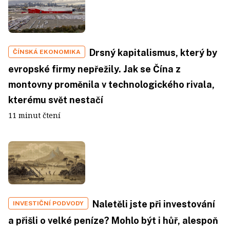
Drsný kapitalismus, který by
ČÍNSKÁ EKONOMIKA
evropské firmy nepřežily. Jak se Čína z
montovny proměnila v technologického rivala,
kterému svět nestačí
11 minut čtení
Naletěli jste při investování
INVESTIČNÍ PODVODY
a přišli o velké peníze? Mohlo být i hůř, alespoň