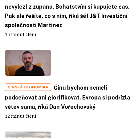
nevylezl z županu. Bohatstvím si kupujete čas.
Pak ale řešíte, co s ním, říká šéf J&T Investiční
společnosti Martinec
15 minut čtení
Čínu bychom neměli
ČÍNSKÁ EKONOMIKA
podceňovat ani glorifikovat. Evropa si podřízla
větev sama, říká Dan Vořechovský
12 minut čtení