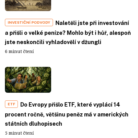
Naletěli jste při investování
INVESTIČNÍ PODVODY
a přišli o velké peníze? Mohlo být i hůř, alespoň
jste neskončili vyhladovělí v džungli
6 minut čtení
Do Evropy přišlo ETF, které vyplácí 14
ETF
procent ročně, většinu peněz má v amerických
státních dluhopisech
5 minut čtení