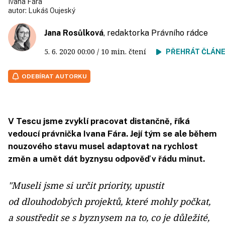
Ivana Fára
autor:
Lukáš Oujeský
Jana Rosůlková
, redaktorka Právního rádce
5. 6. 2020
00:00
/ 10 min. čtení
PŘEHRÁT ČLÁN
ODEBÍRAT AUTORKU
V Tescu jsme zvyklí pracovat distančně, říká
vedoucí právnička Ivana Fára. Její tým se ale během
nouzového stavu musel adaptovat na rychlost
změn a umět dát byznysu odpověď v řádu minut.
"Museli jsme si určit priority, upustit
od dlouhodobých projektů, které mohly počkat,
a soustředit se s byznysem na to, co je důležité,