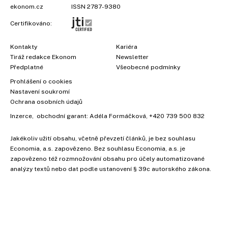
ekonom.cz
ISSN 2787-9380
Certifikováno:
Kontakty
Kariéra
Tiráž redakce Ekonom
Newsletter
Předplatné
Všeobecné podmínky
Prohlášení o cookies
Nastavení soukromí
Ochrana osobních údajů
Inzerce
, obchodní garant:
Adéla Formáčková
,
+420 739 500 832
Jakékoliv užití obsahu, včetně převzetí článků, je bez souhlasu
Economia, a.s. zapovězeno. Bez souhlasu Economia, a.s. je
×
zapovězeno též rozmnožování obsahu pro účely automatizované
analýzy textů nebo dat podle ustanovení § 39c autorského zákona.
Vyzkoušejte Ekonom již za
39 kč za měsíc!