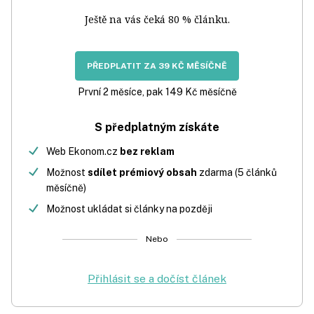
Ještě na vás čeká 80 % článku.
PŘEDPLATIT ZA 39 KČ MĚSÍČNĚ
První 2 měsíce, pak 149 Kč měsíčně
S předplatným získáte
Web Ekonom.cz
bez reklam
Možnost
sdílet prémiový obsah
zdarma (5 článků
měsíčně)
Možnost ukládat si články na později
Nebo
Přihlásit se a dočíst článek