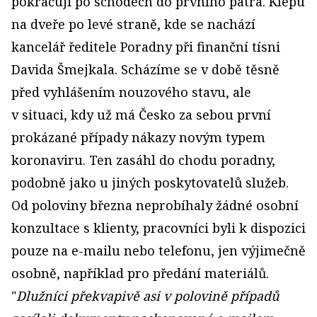
pokračuji po schodech do prvního patra. Klepu
na dveře po levé straně, kde se nachází
kancelář ředitele Poradny při finanční tísni
Davida Šmejkala. Scházíme se v době těsně
před vyhlášením nouzového stavu, ale
v situaci, kdy už má Česko za sebou první
prokázané případy nákazy novým typem
koronaviru. Ten zasáhl do chodu poradny,
podobně jako u jiných poskytovatelů služeb.
Od poloviny března neprobíhaly žádné osobní
konzultace s klienty, pracovníci byli k dispozici
pouze na e-mailu nebo telefonu, jen výjimečně
osobně, například pro předání materiálů.
"
Dlužníci překvapivě asi v polovině případů