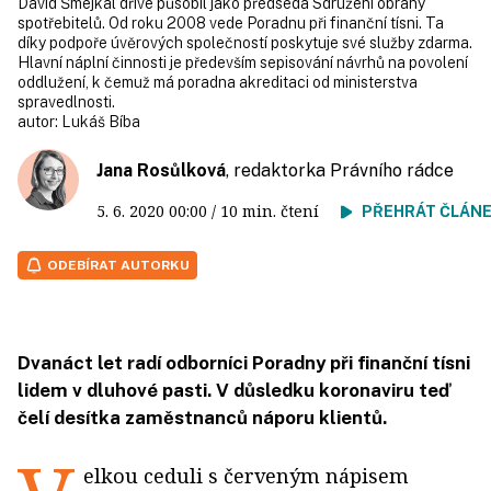
David Šmejkal dříve působil jako předseda Sdružení obrany
spotřebitelů. Od roku 2008 vede Poradnu při finanční tísni. Ta
díky podpoře úvěrových společností poskytuje své služby zdarma.
Hlavní náplní činnosti je především sepisování návrhů na povolení
oddlužení, k čemuž má poradna akreditaci od ministerstva
spravedlnosti.
autor:
Lukáš Bíba
Jana Rosůlková
, redaktorka Právního rádce
5. 6. 2020
00:00
/ 10 min. čtení
PŘEHRÁT ČLÁN
ODEBÍRAT AUTORKU
Dvanáct let radí odborníci Poradny při finanční tísni
lidem v dluhové pasti. V důsledku koronaviru teď
čelí desítka zaměstnanců náporu klientů.
elkou ceduli s červeným nápisem