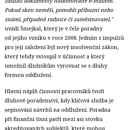
zasílali dokumenty naskenované e-mailem.
Pokud sken neměli, pomohli příbuzní nebo
známí, případně radnice či zaměstnavatel,"
uvádí Šmejkal, který je v čele poradny
od jejího vzniku v roce 2008. Jedním z impulzů
pro její založení byl nový insolvenční zákon,
který tehdy vstoupil v účinnost a který
umožnil dlužníkům vyrovnat se s dluhy
formou oddlužení.
Hlavní náplň činnosti pracovníků tvoří
dluhové poradenství, kdy klíčová služba je
sepisování návrhů na oddlužení. Poradna
při finanční tísni patří mezi asi stovku
akreditovaných subjektů, které mohou