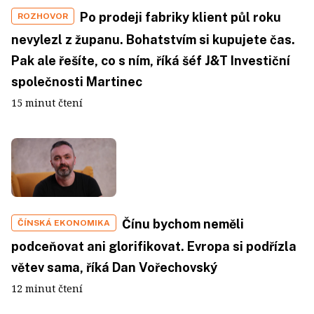
Po prodeji fabriky klient půl roku
ROZHOVOR
nevylezl z županu. Bohatstvím si kupujete čas.
Pak ale řešíte, co s ním, říká šéf J&T Investiční
společnosti Martinec
15 minut čtení
Čínu bychom neměli
ČÍNSKÁ EKONOMIKA
podceňovat ani glorifikovat. Evropa si podřízla
větev sama, říká Dan Vořechovský
12 minut čtení