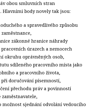
áv obou smluvních stran
 Hlavními body novely tak jsou:
noduchého a spravedlivého způsobu
é zaměstnance,
anice zákonné hranice náhrady
 pracovních úrazech a nemocech
ření okruhu oprávněných osob,
tutu sdíleného pracovního místa jako
obního a pracovního života,
 při doručování písemností,
rčení přechodu práv a povinností
ě zaměstnavatele,
ro možnost sjednání odvolání vedoucího