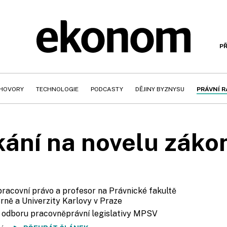
PŘ
HOVORY
TECHNOLOGIE
PODCASTY
DĚJINY BYZNYSU
PRÁVNÍ 
ání na novelu záko
 pracovní právo a profesor na Právnické fakultě
rně a Univerzity Karlovy v Praze
ka odboru pracovněprávní legislativy MPSV