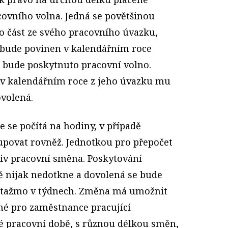
ovního volna. Jedná se povětšinou
to část ze svého pracovního úvazku,
ebude povinen v kalendářním roce
 bude poskytnuto pracovní volno.
n v kalendářním roce z jeho úvazku mu
volená.
 se počítá na hodiny, v případě
upovat rovněž. Jednotkou pro přepočet
oliv pracovní směna. Poskytování
 nijak nedotkne a dovolená se bude
potažmo v týdnech. Změna má umožnit
né pro zaměstnance pracující
 pracovní době, s různou délkou směn,