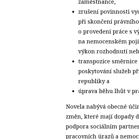
zaměstnance,
zrušení povinnosti vy
při skončení právníh
o provedení práce s v
na nemocenském pojiš
výkon rozhodnutí neb
transpozice směrnice 
poskytování služeb př
republiky a
úprava běhu lhůt v p
Novela nabývá obecné účin
změn, které mají dopady d
podpora sociálním partner
pracovních úrazů a nemocí