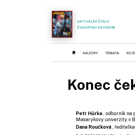
AKTUÁLNÍ ČÍSLO
ČASOPISU EKONOM
NÁZORY
TÉMATA
ROZ
Konec ček
Petr Hůrka
, odborník na
Masarykovy univerzity v B
Dana Roučková
, ředitel