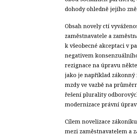
dohody ohledně jejího zně
Obsah novely ctí vyváženos
zaměstnavatele a zaměstna
k všeobecné akceptaci v p
negativem konsenzuálního 
rezignace na úpravu někte
jako je například zákonn
mzdy ve vazbě na průměr
řešení plurality odborový
modernizace právní úprav
Cílem novelizace zákoník
mezi zaměstnavatelem a z