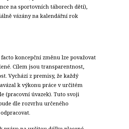
ce na sportovních táborech dětí),
iálně vázány na kalendářní rok
 facto koncepční změnu lze považovat
ené. Cílem jsou transparentnost,
t. Vychází z premisy, že každý
avázal k výkonu práce v určitém
e (pracovní úvazek). Tuto svoji
bude dle rozvrhu určeného
odpracovat.
 právo na určitou délku placené