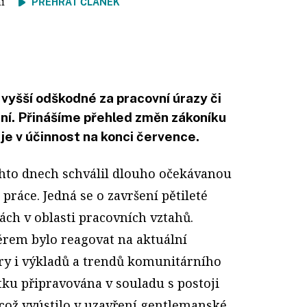
tení
PŘEHRÁT ČLÁNEK
vyšší odškodné za pracovní úrazy či
í. Přinášíme přehled změn zákoníku
uje v účinnost na konci července.
chto dnech schválil dlouho očekávanou
práce. Jedná se o završení pětileté
ch v oblasti pracovních vztahů.
rem bylo reagovat na aktuální
ry i výkladů a trendů komunitárního
tku připravována v souladu s postoji
 což vyústilo v uzavření gentlemanské