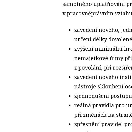
samotného uplatňování pr
v pracovněprávním vztahu.
zavedení nového, jed
určení délky dovolen
zvýšení minimální hr
nemajetkové újmy při
z povolání, při rozší
zavedení nového insti
nástroje skloubení os
zjednodušení postupu
reálná pravidla pro u
při změnách na stran
zpřesnění pravidel p