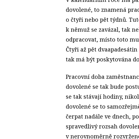
dovolené, to znamená prac
o čtyři nebo pět týdnů. Tu
k němuž se zavázal, tak n
odpracovat, místo toto mu
Čtyři až pět dvaapadesáti
tak má být poskytována do
Pracovní doba zaměstnance
dovolené se tak bude post
se tak stávají hodiny, nik
dovolené se to samozřejmě
čerpat nadále ve dnech, 
spravedlivý rozsah dovole
v nerovnoměrně rozvržené