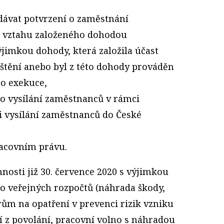
dávat potvrzení o zaměstnání
o vztahu založeného dohodou
ýjimkou dohody, která založila účast
tění anebo byl z této dohody prováděn
o exekuce,
o vysílání zaměstnanců v rámci
i vysílání zaměstnanců do České
racovním právu.
nosti již 30. července 2020 s výjimkou
o veřejných rozpočtů (náhrada škody,
ům na opatření v prevenci rizik vzniku
 z povolání, pracovní volno s náhradou