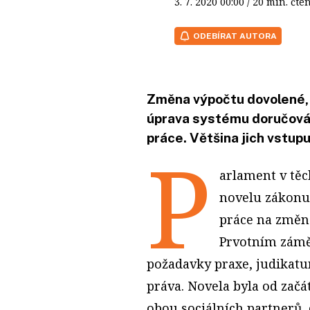
3. 7. 2020
00:00
/ 20 min. č
ODEBÍRAT AUTORA
Změna výpočtu dovolené, 
úprava systému doručován
práce. Většina jich vstup
P
arlament v tě
novelu zákonu 
práce na změná
Prvotním zámě
požadavky praxe, judikatu
práva. Novela byla od začá
obou sociálních partnerů,