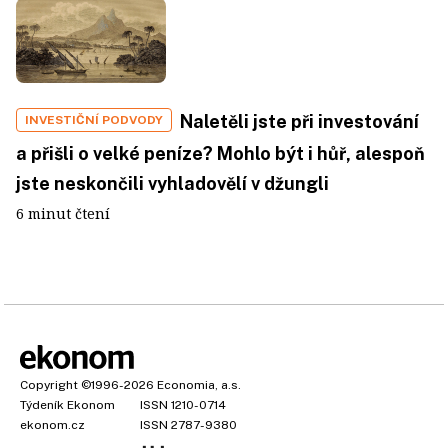
Naletěli jste při investování
INVESTIČNÍ PODVODY
a přišli o velké peníze? Mohlo být i hůř, alespoň
jste neskončili vyhladovělí v džungli
6 minut čtení
Copyright
©1996-2026
Economia, a.s.
Týdeník Ekonom
ISSN 1210-0714
ekonom.cz
ISSN 2787-9380