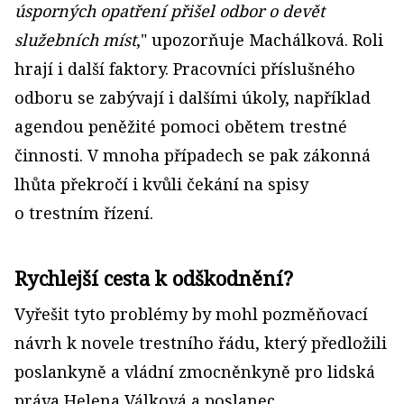
úsporných opatření přišel odbor o devět
služebních míst
," upozorňuje Machálková. Roli
hrají i další faktory. Pracovníci příslušného
odboru se zabývají i dalšími úkoly, například
agendou peněžité pomoci obětem trestné
činnosti. V mnoha případech se pak zákonná
lhůta překročí i kvůli čekání na spisy
o trestním řízení.
Rychlejší cesta k odškodnění?
Vyřešit tyto problémy by mohl pozměňovací
návrh k novele trestního řádu, který předložili
poslankyně a vládní zmocněnkyně pro lidská
práva Helena Válková a poslanec