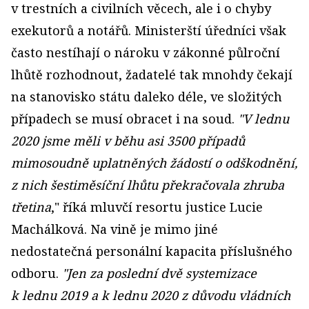
v trestních a civilních věcech, ale i o chyby
exekutorů a notářů. Ministerští úředníci však
často nestíhají o nároku v zákonné půlroční
lhůtě rozhodnout, žadatelé tak mnohdy čekají
na stanovisko státu daleko déle, ve složitých
případech se musí obracet i na soud.
"
V lednu
2020 jsme měli v běhu asi 3500 případů
mimosoudně uplatněných žádostí o odškodnění,
z nich šestiměsíční lhůtu překračovala zhruba
třetina
," říká mluvčí resortu justice Lucie
Machálková. Na vině je mimo jiné
nedostatečná personální kapacita příslušného
odboru.
"
Jen za poslední dvě systemizace
k lednu 2019 a k lednu 2020 z důvodu vládních