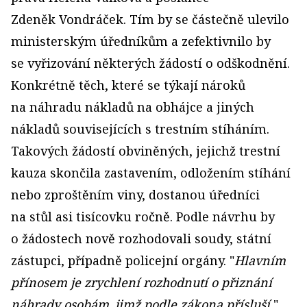
Zdeněk Vondráček. Tím by se částečně ulevilo
ministerským úředníkům a zefektivnilo by
se vyřizování některých žádostí o odškodnění.
Konkrétně těch, které se týkají nároků
na náhradu nákladů na obhájce a jiných
nákladů souvisejících s trestním stíháním.
Takových žádostí obviněných, jejichž trestní
kauza skončila zastavením, odložením stíhání
nebo zproštěním viny, dostanou úředníci
na stůl asi tisícovku ročně. Podle návrhu by
o žádostech nově rozhodovali soudy, státní
zástupci, případně policejní orgány. "
Hlavním
přínosem je zrychlení rozhodnutí o přiznání
náhrady osobám, jimž podle zákona přísluší
,"