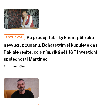
Po prodeji fabriky klient půl roku
ROZHOVOR
nevylezl z županu. Bohatstvím si kupujete čas.
Pak ale řešíte, co s ním, říká šéf J&T Investiční
společnosti Martinec
15 minut čtení