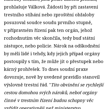
prohlašuje Válková. Žádosti by při zastavení
trestního stíhání nebo zproštění obžaloby
posuzoval soudce soudu prvního stupně,
v přípravném řízení pak ten orgán, jehož
rozhodnutím věc skončila, tedy buď státní
zástupce, nebo policie. Nárok na odškodnění
by měli lidé i tehdy, kdy jejich případ orgány
postoupily s tím, že může jít o přestupek nebo
kárný prohřešek. To dnes soudní praxe
dovozuje, nově by uvedené pravidlo stanovil
výslovně trestní řád. "
Tito obvinění se rychlejší
cestou domohou svých nároků, neboť orgány
činné v trestním řízení budou schopny věc
vyřídit operativněji než ministerstvo