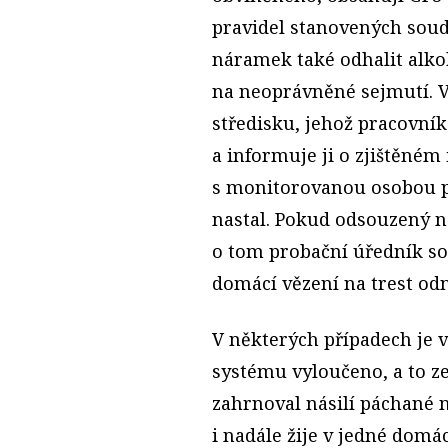
pravidel stanovených sou
náramek také odhalit alko
na neoprávněné sejmutí. V
středisku, jehož pracovn
a informuje ji o zjištěném
s monitorovanou osobou p
nastal. Pokud odsouzený n
o tom probační úředník s
domácí vězení na trest odn
V některých případech je 
systému vyloučeno, a to ze
zahrnoval násilí páchané n
i nadále žije v jedné domá