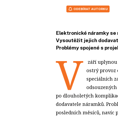
ODEBÍRAT AUTORKU
Elektronické náramky se 
Vysoutěžit jejich dodavate
Problémy spojené s projek
V
září uplynou
ostrý provoz
speciálních z
odsouzených 
po dlouholetých komplikac
dodavatele náramků. Probl
posledních měsíců, navíc p