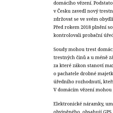
domácího vězení. Podstatou
v Česku zavedl nový trestn
zdržovat se ve svém obydl
Před rokem 2018 plnění 
kontrolovali probační úřed
Soudy mohou trest domácí
trestných činů a u méně z
za které zákon stanoví max
o pachatele drobné majet
úředního rozhodnutí, kteří
V domácím vězení mohou od
Elektronické náramky, um
obviněného, obsahují GPS 