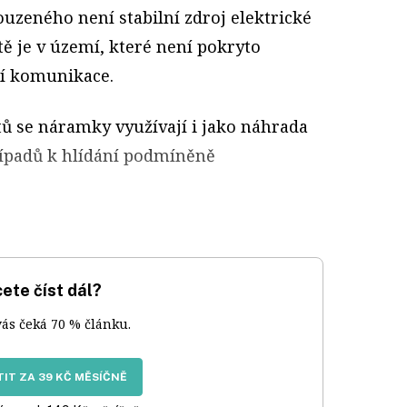
souzeného není stabilní zdroj elektrické
tě je v území, které není pokryto
ní komunikace.
tů se náramky využívají i jako náhrada
řípadů k hlídání podmíněně
ete číst dál?
vás čeká 70 % článku.
IT ZA 39 KČ MĚSÍČNĚ