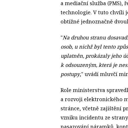
a mediační služba (PMS), ř
technologie. V tuto chvíli 
obtížné jednoznačně dvoul
"
Na druhou stranu dosavad
osob, u nichž byl tento způ
uplatněn, prokázaly jeho úč
k odsouzeným, která je nes
postupy
," uvádí mluvčí mi
Role ministerstva spraved
a rozvoji elektronického 
stránce, včetně zajištění 
vzniku incidentu ze stran
nasazování náramků, kontro