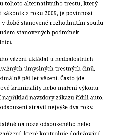
 tohoto alternativního trestu, který
í zákoník z roku 2009, je povinnost
í v době stanovené rozhodnutím soudu.
soudem stanovených podmínek
níci.
ho vězení ukládat u nedbalostních
ávažných úmyslných trestných činů,
imálně pět let vězení. Často jde
kové kriminality nebo maření výkonu
 například navzdory zákazu řídili auto.
souzení strávit nejvýše dva roky.
ístěné na noze odsouzeného nebo
zařízení, které kontroluje dodržování