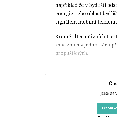
například že v bydlišti od
energie nebo oblast bydliš
signálem mobilní telefon
Kromě alternativních tres
za vazbu a v jednotkách p
propuštěných.
Chc
Ještě na 
PŘEDPLAT