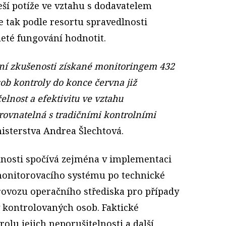
eší potíže ve vztahu s dodavatelem
je tak podle resortu spravedlnosti
eté fungování hodnotit.
ní zkušenosti získané monitoringem 432
sob kontroly do konce června již
elnost a efektivitu ve vztahu
rovnatelná s tradičními kontrolními
nisterstva Andrea Šlechtová.
lnosti spočívá zejména v implementaci
monitorovacího systému po technické
provozu operačního střediska pro případy
y kontrolovaných osob. Faktické
lu jejich neporušitelnosti a další