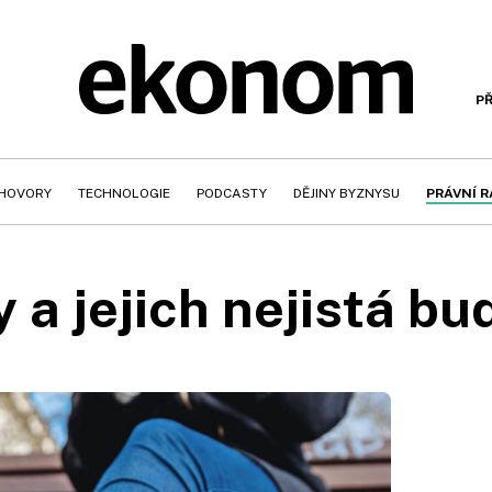
PŘ
HOVORY
TECHNOLOGIE
PODCASTY
DĚJINY BYZNYSU
PRÁVNÍ 
a jejich nejistá b