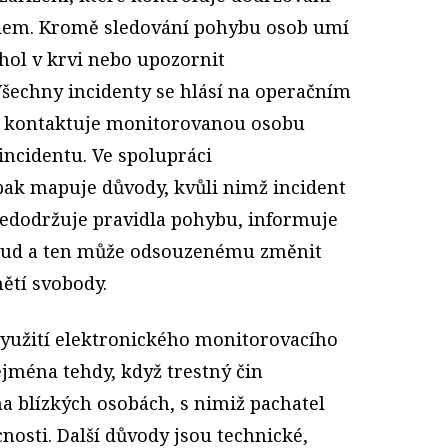
dem. Kromě sledování pohybu osob umí
hol v krvi nebo upozornit
šechny incidenty se hlásí na operačním
ík kontaktuje monitorovanou osobu
 incidentu. Ve spolupráci
ak mapuje důvody, kvůli nimž incident
edodržuje pravidla pohybu, informuje
oud a ten může odsouzenému změnit
ětí svobody.
využití elektronického monitorovacího
jména tehdy, když trestný čin
a blízkých osobách, s nimiž pachatel
cnosti. Další důvody jsou technické,