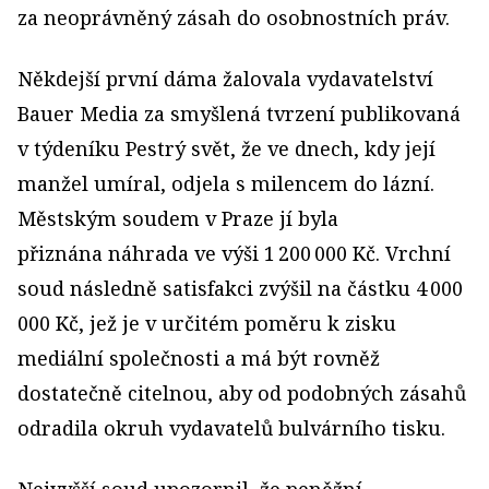
za neoprávněný zásah do osobnostních práv.
Někdejší první dáma žalovala vydavatelství
Bauer Media za smyšlená tvrzení publikovaná
v týdeníku Pestrý svět, že ve dnech, kdy její
manžel umíral, odjela s milencem do lázní.
Městským soudem v Praze jí byla
přiznána náhrada ve výši 1 200 000 Kč. Vrchní
soud následně satisfakci zvýšil na částku 4 000
000 Kč, jež je v určitém poměru k zisku
mediální společnosti a má být rovněž
dostatečně citelnou, aby od podobných zásahů
odradila okruh vydavatelů bulvárního tisku.