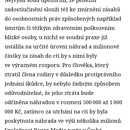
Nejvyšší soud upozornil, že peněžní
zadostiučinění slouží též ke zmírnění zásahů
do osobnostních práv způsobených například
úmrtím či těžkým zdravotním poškozením
blízké osoby, u nichž se soudní praxe již
ustálila na určité úrovni náhrad a milionové
částky za zásah do cti by s nimi byly
ve výrazném rozporu. Pro člověka, který
ztratil člena rodiny v důsledku protiprávního
jednání škůdce, by nebylo žádným způsobem
odůvodnitelné, že jeho ztráta bude
odčiněna náhradou v rozmezí 500 000 až 1 000
000 Kč, zatímco za utrhání na cti by byla
poskytnuta náhrada ve výši několika milionů.