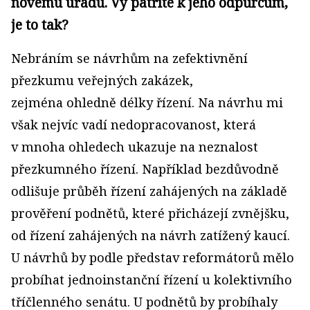
novému úřadu. Vy patříte k jeho odpůrcům,
je to tak?
Nebráním se návrhům na zefektivnění
přezkumu veřejných zakázek,
zejména ohledně délky řízení. Na návrhu mi
však nejvíc vadí nedopracovanost, která
v mnoha ohledech ukazuje na neznalost
přezkumného řízení. Například bezdůvodně
odlišuje průběh řízení zahájených na základě
prověření podnětů, které přicházejí zvnějšku,
od řízení zahájených na návrh zatížený kaucí.
U návrhů by podle představ reformátorů mělo
probíhat jednoinstanční řízení u kolektivního
tříčlenného senátu. U podnětů by probíhaly