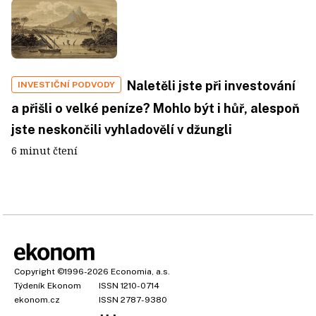
Naletěli jste při investování
INVESTIČNÍ PODVODY
a přišli o velké peníze? Mohlo být i hůř, alespoň
jste neskončili vyhladovělí v džungli
6 minut čtení
Copyright
©1996-2026
Economia, a.s.
Týdeník Ekonom
ISSN 1210-0714
ekonom.cz
ISSN 2787-9380