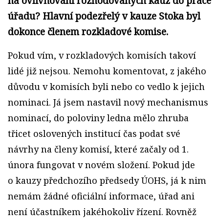
na ovlivňování rozhodovaných kauz do práce
úřadu? Hlavní podezřelý v kauze Stoka byl
dokonce členem rozkladové komise.
Pokud vím, v rozkladových komisích takoví
lidé již nejsou. Nemohu komentovat, z jakého
důvodu v komisích byli nebo co vedlo k jejich
nominaci. Já jsem nastavil nový mechanismus
nominací, do poloviny ledna mělo zhruba
třicet oslovených institucí čas podat své
návrhy na členy komisí, které začaly od 1.
února fungovat v novém složení. Pokud jde
o kauzy předchozího předsedy ÚOHS, já k nim
nemám žádné oficiální informace, úřad ani
není účastníkem jakéhokoliv řízení. Rovněž