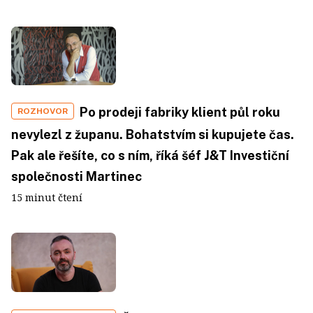
Po prodeji fabriky klient půl roku
ROZHOVOR
nevylezl z županu. Bohatstvím si kupujete čas.
Pak ale řešíte, co s ním, říká šéf J&T Investiční
společnosti Martinec
15 minut čtení