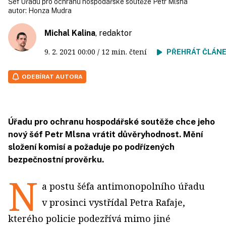
Šéf Úřadu pro ochranu hospodářské soutěže Petr Mlsna
autor:
Honza Mudra
Michal Kalina
, redaktor
9. 2. 2021
00:00
/ 12 min. čtení
PŘEHRÁT ČLÁN
ODEBÍRAT AUTORA
Úřadu pro ochranu hospodářské soutěže chce jeho
nový šéf Petr Mlsna vrátit důvěryhodnost. Mění
složení komisí a požaduje po podřízených
bezpečnostní prověrku.
N
a postu šéfa antimonopolního úřadu
v prosinci vystřídal Petra Rafaje,
kterého policie podezřívá mimo jiné