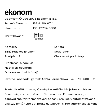
Copyright
©1996-2026
Economia, a.s.
Týdeník Ekonom
ISSN 1210-0714
ekonom.cz
ISSN 2787-9380
Certifikováno:
Kontakty
Kariéra
Tiráž redakce Ekonom
Newsletter
Předplatné
Všeobecné podmínky
Prohlášení o cookies
Nastavení soukromí
Ochrana osobních údajů
Inzerce
, obchodní garant:
Adéla Formáčková
,
+420 739 500 832
Jakékoliv užití obsahu, včetně převzetí článků, je bez souhlasu
Economia, a.s. zapovězeno. Bez souhlasu Economia, a.s. je
zapovězeno též rozmnožování obsahu pro účely automatizované
analýzy textů nebo dat podle ustanovení § 39c autorského zákona.