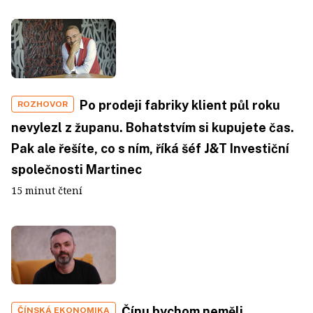
Po prodeji fabriky klient půl roku
ROZHOVOR
nevylezl z županu. Bohatstvím si kupujete čas.
Pak ale řešíte, co s ním, říká šéf J&T Investiční
společnosti Martinec
15 minut čtení
Čínu bychom neměli
ČÍNSKÁ EKONOMIKA