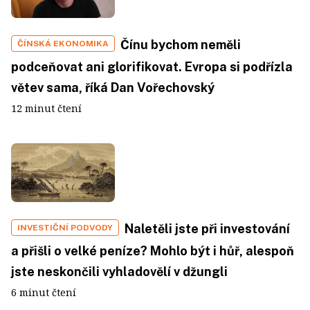
Čínu bychom neměli
ČÍNSKÁ EKONOMIKA
podceňovat ani glorifikovat. Evropa si podřízla
větev sama, říká Dan Vořechovský
12 minut čtení
Naletěli jste při investování
INVESTIČNÍ PODVODY
a přišli o velké peníze? Mohlo být i hůř, alespoň
jste neskončili vyhladovělí v džungli
6 minut čtení