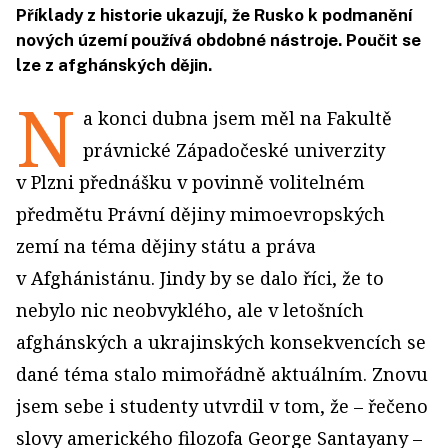
Příklady z historie ukazují, že Rusko k podmanění
nových území používá obdobné nástroje. Poučit se
lze z afghánských dějin.
N
a konci dubna jsem měl na Fakultě
právnické Západočeské univerzity
v Plzni přednášku v povinně volitelném
předmětu Právní dějiny mimoevropských
zemí na téma dějiny státu a práva
v Afghánistánu. Jindy by se dalo říci, že to
nebylo nic neobvyklého, ale v letošních
afghánských a ukrajinských konsekvencích se
dané téma stalo mimořádně aktuálním. Znovu
jsem sebe i studenty utvrdil v tom, že – řečeno
slovy amerického filozofa George Santayany –