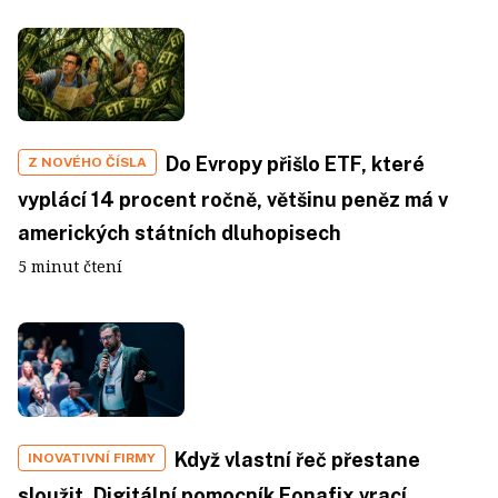
Do Evropy přišlo ETF, které
Z NOVÉHO ČÍSLA
vyplácí 14 procent ročně, většinu peněz má v
amerických státních dluhopisech
5 minut čtení
Když vlastní řeč přestane
INOVATIVNÍ FIRMY
sloužit. Digitální pomocník Fonafix vrací