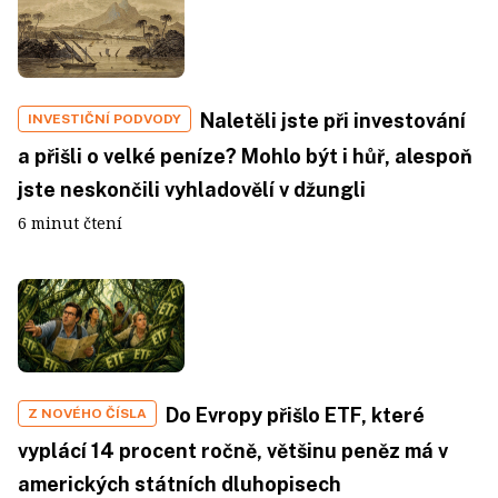
Naletěli jste při investování
INVESTIČNÍ PODVODY
a přišli o velké peníze? Mohlo být i hůř, alespoň
jste neskončili vyhladovělí v džungli
6 minut čtení
Do Evropy přišlo ETF, které
Z NOVÉHO ČÍSLA
vyplácí 14 procent ročně, většinu peněz má v
amerických státních dluhopisech