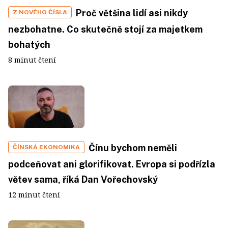
Proč většina lidí asi nikdy
Z NOVÉHO ČÍSLA
nezbohatne. Co skutečně stojí za majetkem
bohatých
8 minut čtení
Čínu bychom neměli
ČÍNSKÁ EKONOMIKA
podceňovat ani glorifikovat. Evropa si podřízla
větev sama, říká Dan Vořechovský
12 minut čtení