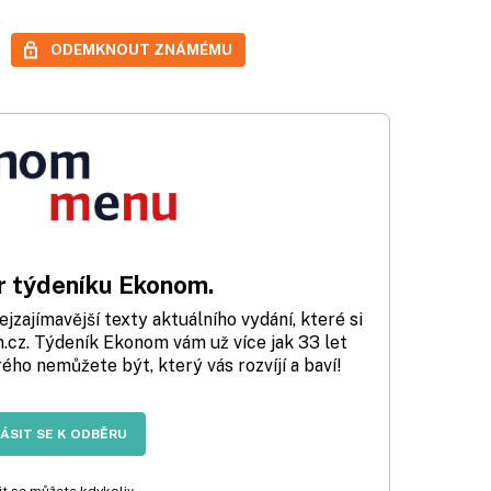
ODEMKNOUT ZNÁMÉMU
 týdeníku Ekonom.
zajímavější texty aktuálního vydání, které si
cz. Týdeník Ekonom vám už více jak 33 let
rého nemůžete být, který vás rozvíjí a baví!
LÁSIT SE K ODBĚRU
t se můžete kdykoliv.