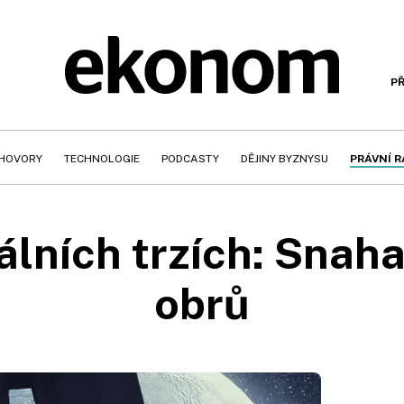
PŘ
HOVORY
TECHNOLOGIE
PODCASTY
DĚJINY BYZNYSU
PRÁVNÍ 
tálních trzích: Snah
obrů