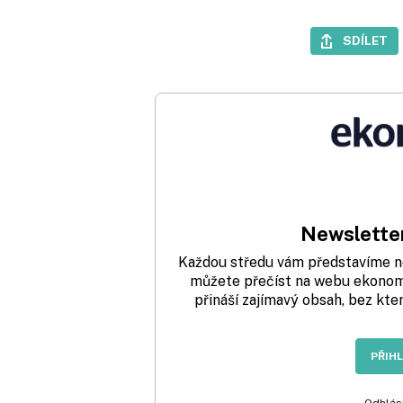
SDÍLET
Newsletter
Každou středu vám představíme nej
můžete přečíst na webu ekonom.
přináší zajímavý obsah, bez kte
PŘIH
Odhlási