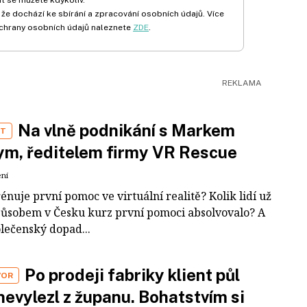
 že dochází ke sbírání a zpracování osobních údajů. Více
chrany osobních údajů naleznete
ZDE
.
Na vlně podnikání s Markem
ST
m, ředitelem firmy VR Rescue
ení
rénuje první pomoc ve virtuální realitě? Kolik lidí už
působem v Česku kurz první pomoci absolvovalo? A
olečenský dopad...
Po prodeji fabriky klient půl
VOR
nevylezl z županu. Bohatstvím si