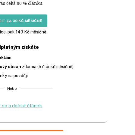
vás čeká 90 % článku.
IT ZA 39 KČ MĚSÍČNĚ
íce, pak 149 Kč měsíčně
dplatným získáte
eklam
iový obsah
zdarma (5 článků měsíčně)
nky na později
Nebo
t se a dočíst článek