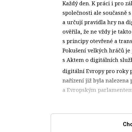
Každý den. K práci i pro zá
společnosti ale současně s
a určují pravidla hry na d
ověřila, že ne vždy je takt
s principy otevřené a tra
Pokušení velkých hráčů je 
s Aktem o digitálních služ
digitální Evropy pro roky p
nařízení již byla nalezen
a Evropským parlamentem 
Chc