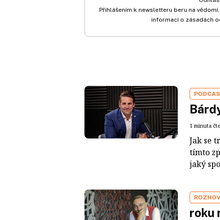
Přihlášením k newsletteru beru na vědomí,
informací o zásadách o
PODCA
Bárdy
1 minuta čt
Jak se t
tímto z
jaký sp
ROZHO
roku 