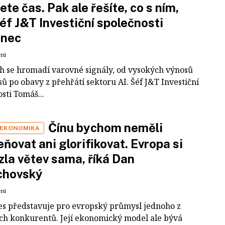
ete čas. Pak ale řešíte, co s ním,
šéf J&T Investiční společnosti
inec
ení
ch se hromadí varovné signály, od vysokých výnosů
ů po obavy z přehřátí sektoru AI. Šéf J&T Investiční
sti Tomáš...
Čínu bychom neměli
 EKONOMIKA
ňovat ani glorifikovat. Evropa si
zla větev sama, říká Dan
chovský
ení
es představuje pro evropský průmysl jednoho z
ích konkurentů. Její ekonomický model ale bývá