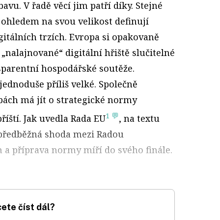
bavu. V řadě věcí jim patří díky. Stejné
 ohledem na svou velikost definují
igitálních trzích. Evropa si opakovaně
o „nalajnované“ digitální hřiště slučitelné
nsparentní hospodářské soutěže.
jednoduše příliš velké. Společně
bách má jít o strategické normy
1 💬
říští. Jak uvedla Rada EU
, na textu
a předběžná shoda mezi Radou
a příprava normy míří do svého finále.
ete číst dál?