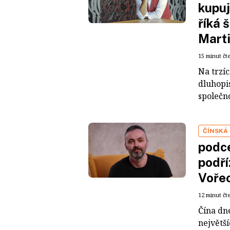
kupuj
říká 
Mart
15 minut čt
Na trzí
dluhopis
společno
ČÍNSKÁ
podce
podří
Voře
12 minut čt
Čína dn
největš