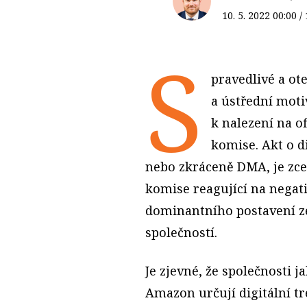
10. 5. 2022
00:00
/
S
pravedlivé a ot
a ústřední motiv
k nalezení na o
komise. Akt o di
nebo zkráceně DMA, je zce
komise reagující na negat
dominantního postavení ze
společností.
Je zjevné, že společnosti 
Amazon určují digitální tr