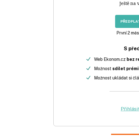
Ještě na 
PŘEDPLAT
První 2 měs
S pře
Web Ekonom.cz
bez r
Možnost
sdílet prém
Možnost ukládat si člá
Přihlási