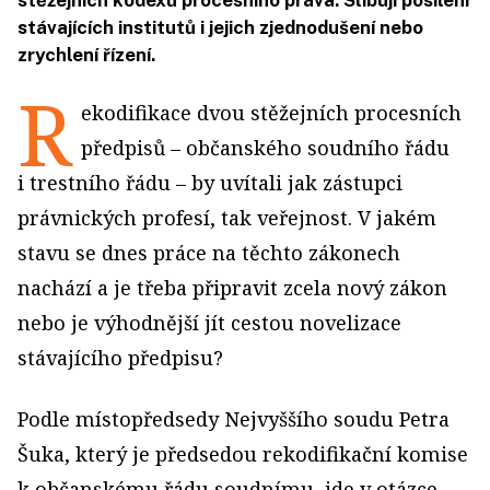
stěžejních kodexů procesního práva. Slibují posílení
stávajících institutů i jejich zjednodušení nebo
zrychlení řízení.
R
ekodifikace dvou stěžejních procesních
předpisů – občanského soudního řádu
i trestního řádu – by uvítali jak zástupci
právnických profesí, tak veřejnost. V jakém
stavu se dnes práce na těchto zákonech
nachází a je třeba připravit zcela nový zákon
nebo je výhodnější jít cestou novelizace
stávajícího předpisu?
Podle místopředsedy Nejvyššího soudu Petra
Šuka, který je předsedou rekodifikační komise
k občanskému řádu soudnímu, jde v otázce,