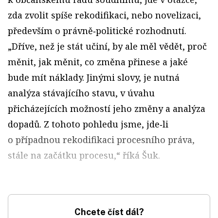
zda zvolit spíše rekodifikaci, nebo novelizaci,
především o právně‑politické rozhodnutí.
„Dříve, než je stát učiní, by ale měl vědět, proč
měnit, jak měnit, co změna přinese a jaké
bude mít náklady. Jinými slovy, je nutná
analýza stávajícího stavu, v úvahu
přicházejících možností jeho změny a analýza
dopadů. Z tohoto pohledu jsme, jde‑li
o případnou rekodifikaci procesního práva,
stále na začátku procesu,“ říká Šuk.
Chcete číst dál?