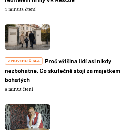
ředitelem firmy VR Rescue
1 minuta čtení
Proč většina lidí asi nikdy
Z NOVÉHO ČÍSLA
nezbohatne. Co skutečně stojí za majetkem
bohatých
8 minut čtení