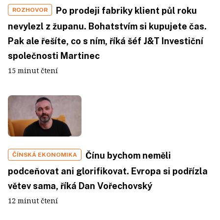
Po prodeji fabriky klient půl roku
ROZHOVOR
nevylezl z županu. Bohatstvím si kupujete čas.
Pak ale řešíte, co s ním, říká šéf J&T Investiční
společnosti Martinec
15 minut čtení
Čínu bychom neměli
ČÍNSKÁ EKONOMIKA
podceňovat ani glorifikovat. Evropa si podřízla
větev sama, říká Dan Vořechovský
12 minut čtení