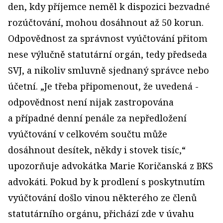
den, kdy příjemce neměl k dispozici bezvadné
rozúčtování, mohou dosáhnout až 50 korun.
Odpovědnost za správnost vyúčtování přitom
nese výlučně statutární orgán, tedy předseda
SVJ, a nikoliv smluvně sjednaný správce nebo
účetní. „Je třeba připomenout, že uvedená ­
odpovědnost není nijak zastropována
a případné denní penále za nepředložení
vyúčtování v celkovém součtu může
dosáhnout desítek, ­někdy i stovek tisíc,“
upozorňuje advokátka Marie Koričanská z BKS
advokáti. Pokud by k prodlení s poskytnutím
vyúčtování došlo vinou některého ze členů
statutárního orgánu, přichází zde v úvahu