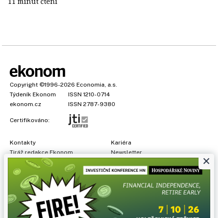
11 minut čtení
Copyright
©1996-2026
Economia, a.s.
Týdeník Ekonom
ISSN 1210-0714
ekonom.cz
ISSN 2787-9380
Certifikováno:
Kontakty
Kariéra
Tiráž redakce Ekonom
Newsletter
×
Předplatné
Všeobecné podmínky
Prohlášení o cookies
Nastavení soukromí
Ochrana osobních údajů
Inzerce
, obchodní garant:
Adéla Formáčková
,
+420 739 500 832