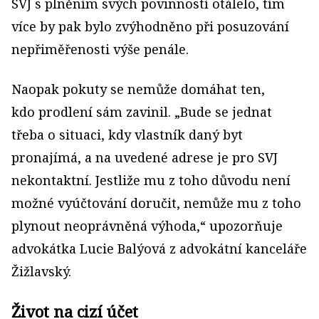
SVJ s plněním svých povinností otálelo, tím
více by pak bylo zvýhodněno při posuzování
nepřiměřenosti výše penále.
Naopak pokuty se nemůže domáhat ten,
kdo prodlení sám zavinil. „Bude se jednat
třeba o situaci, kdy vlastník daný byt
pronajímá, a na uvedené adrese je pro SVJ
nekontaktní. Jestliže mu z toho důvodu není
možné vyúčtování doručit, nemůže mu z toho
plynout neoprávněná výhoda,“ upozorňuje
advokátka Lucie Balýová z advokátní kanceláře
Žižlavský.
Život na cizí účet