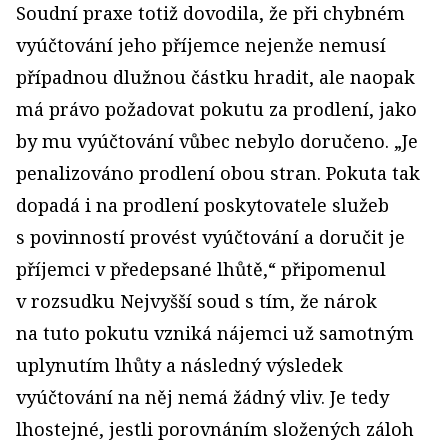
Soudní praxe totiž dovodila, že při chybném
vyúčtování jeho příjemce nejenže nemusí
případnou dlužnou částku hradit, ale naopak
má právo požadovat pokutu za prodlení, jako
by mu vyúčtování vůbec nebylo doručeno. „Je
penalizováno prodlení obou stran. Pokuta tak
dopadá i na prodlení poskytovatele služeb
s povinností provést vyúčtování a doručit je
příjemci v předepsané lhůtě,“ připomenul
v rozsudku Nejvyšší soud s tím, že nárok
na tuto pokutu vzniká nájemci už samotným
uplynutím lhůty a následný výsledek
vyúčtování na něj nemá žádný vliv. Je tedy
lhostejné, jestli porovnáním složených záloh