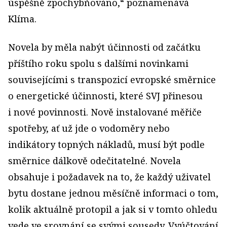
úspěšně zpochybňováno,“ poznamenává
Klíma.
Novela by měla nabýt účinnosti od začátku
příštího roku spolu s dalšími novinkami
souvisejícími s transpozicí evropské směrnice
o energetické účinnosti, které SVJ přinesou
i nové povinnosti. Nově instalované měřiče
spotřeby, ať už jde o vodoměry nebo
indikátory topných nákladů, musí být podle
směrnice dálkově odečitatelné. Novela
obsahuje i požadavek na to, že každý uživatel
bytu dostane jednou měsíčně informaci o tom,
kolik aktuálně protopil a jak si v tomto ohledu
vede ve srovnání se svými sousedy. Vyúčtování