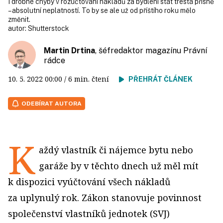
I drobné chyby v rozúčtování nákladů za bydlení stát trestá přísně
– absolutní neplatností. To by se ale už od příštího roku mělo
změnit.
autor:
Shutterstock
Martin Drtina
, šéfredaktor magazínu Právní
rádce
10. 5. 2022
00:00
/ 6 min. čtení
PŘEHRÁT ČLÁNEK
ODEBÍRAT AUTORA
K
aždý vlastník či nájemce bytu nebo
garáže by v těchto dnech už měl mít
k dispozici vyúčtování všech nákladů
za uplynulý rok. Zákon stanovuje povinnost
společenství vlastníků jednotek (SVJ)