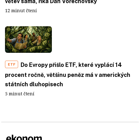
větev sama, říká Dan Vořechovský
12 minut čtení
Do Evropy přišlo ETF, které vyplácí 14
ETF
procent ročně, většinu peněz má v amerických
státních dluhopisech
5 minut čtení