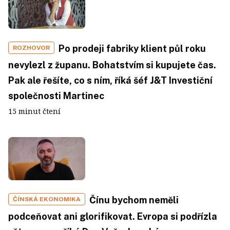
Po prodeji fabriky klient půl roku
ROZHOVOR
nevylezl z županu. Bohatstvím si kupujete čas.
Pak ale řešíte, co s ním, říká šéf J&T Investiční
společnosti Martinec
15 minut čtení
Čínu bychom neměli
ČÍNSKÁ EKONOMIKA
podceňovat ani glorifikovat. Evropa si podřízla