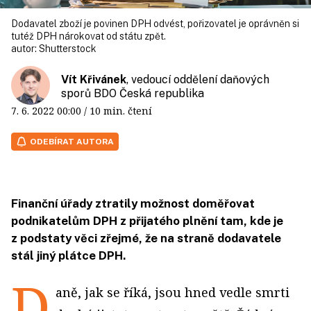
Dodavatel zboží je povinen DPH odvést, pořizovatel je oprávněn si
tutéž DPH nárokovat od státu zpět.
autor:
Shutterstock
Vít Křivánek
, vedoucí oddělení daňových
sporů BDO Česká republika
7. 6. 2022
00:00
/ 10 min. čtení
ODEBÍRAT AUTORA
Finanční úřady ztratily možnost doměřovat
podnikatelům DPH z přijatého plnění tam, kde je
z podstaty věci zřejmé, že na straně dodavatele
stál jiný plátce DPH.
D
aně, jak se říká, jsou hned vedle smrti