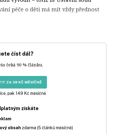
vání péče o děti má mít vždy přednost
ete číst dál?
vás čeká 90 % článku.
IT ZA 39 KČ MĚSÍČNĚ
íce, pak 149 Kč měsíčně
dplatným získáte
eklam
iový obsah
zdarma (5 článků měsíčně)