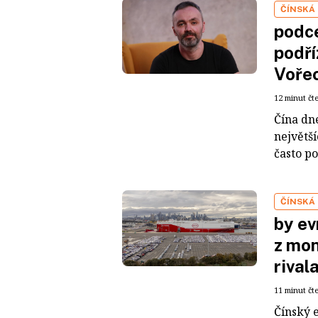
ČÍNSKÁ
podce
podří
Voře
12 minut čt
Čína dn
největš
často po
ČÍNSKÁ
by ev
z mon
rival
11 minut čt
Čínský 