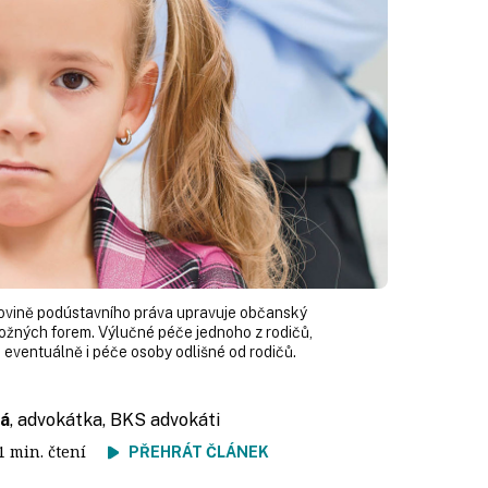
 rovině pod­ústavního práva upravuje občanský
ožných forem. Výlučné péče jednoho z rodičů,
 eventuálně i péče osoby odlišné od rodičů.
ká
, advokátka, BKS advokáti
11 min. čtení
PŘEHRÁT ČLÁNEK