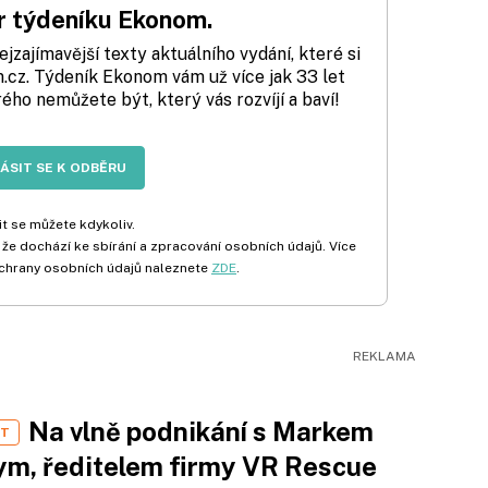
 týdeníku Ekonom.
zajímavější texty aktuálního vydání, které si
cz. Týdeník Ekonom vám už více jak 33 let
rého nemůžete být, který vás rozvíjí a baví!
LÁSIT SE K ODBĚRU
t se můžete kdykoliv.
 že dochází ke sbírání a zpracování osobních údajů. Více
chrany osobních údajů naleznete
ZDE
.
Na vlně podnikání s Markem
ST
m, ředitelem firmy VR Rescue