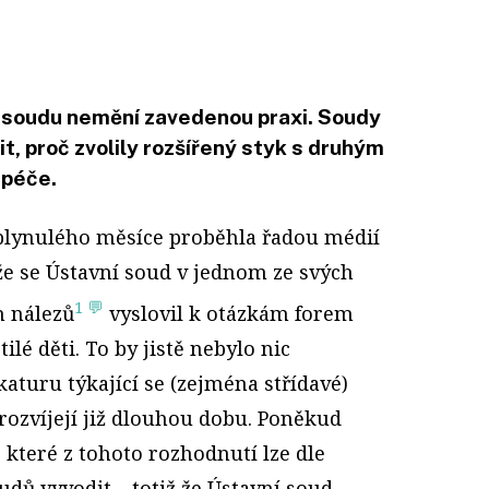
 soudu nemění zavedenou praxi. Soudy
t, proč zvolily rozšířený styk s druhým
 péče.
plynulého měsíce proběhla řadou médií
že se Ústavní soud v jednom ze svých
1 💬
h nálezů
vyslovil k otázkám forem
tilé děti. To by jistě nebylo nic
aturu týkající se (zejména střídavé)
 rozvíjejí již dlouhou dobu. Poněkud
, které z tohoto rozhodnutí lze dle
dů vyvodit – totiž že Ústavní soud