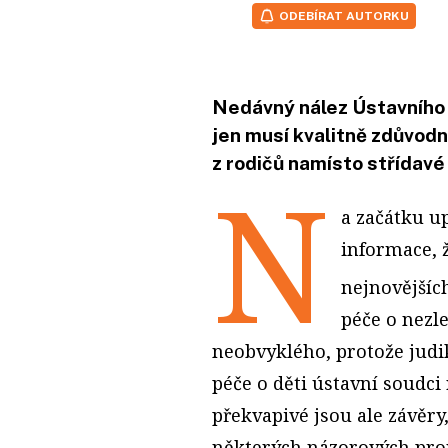
ODEBÍRAT AUTORKU
Nedávný nález Ústavního
jen musí kvalitně zdůvodni
z rodičů namísto střídavé
N
a začátku u
informace, 
nejnovějšíc
péče o nezle
neobvyklého, protože judik
péče o děti ústavní soudci
překvapivé jsou ale závěry
některých názorových prou