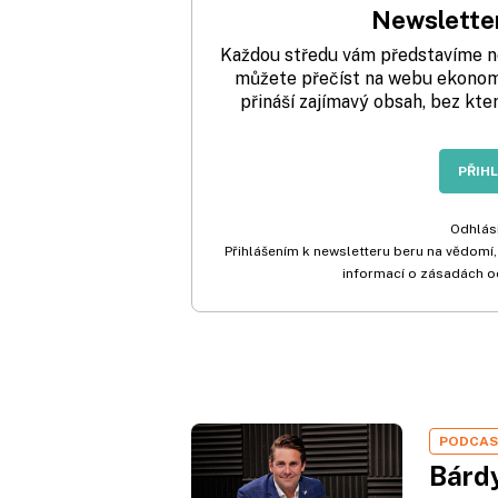
Newsletter
Každou středu vám představíme nej
můžete přečíst na webu ekonom.
přináší zajímavý obsah, bez kte
PŘIH
Odhlási
Přihlášením k newsletteru beru na vědomí,
informací o zásadách o
PODCA
Bárdy