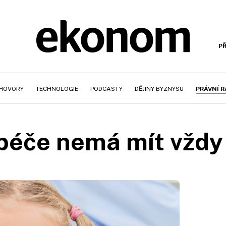
PŘ
HOVORY
TECHNOLOGIE
PODCASTY
DĚJINY BYZNYSU
PRÁVNÍ 
 péče nemá mít vždy