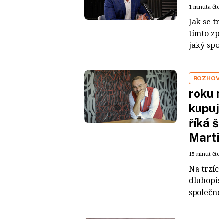
1 minuta čt
Jak se t
tímto z
jaký sp
ROZHO
roku 
kupuj
říká 
Mart
15 minut čt
Na trzí
dluhopis
společno