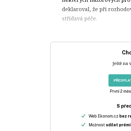
deklaroval, že při rozhodo
střídavá péče.
Chc
Ještě na 
PŘEDPLAT
První 2 měs
S pře
Web Ekonom.cz
bez r
Možnost
sdílet prém