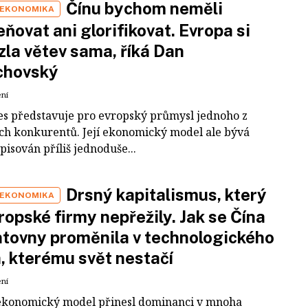
Čínu bychom neměli
 EKONOMIKA
ňovat ani glorifikovat. Evropa si
zla větev sama, říká Dan
chovský
ení
es představuje pro evropský průmysl jednoho z
ích konkurentů. Její ekonomický model ale bývá
pisován příliš jednoduše...
Drsný kapitalismus, který
 EKONOMIKA
ropské firmy nepřežily. Jak se Čína
tovny proměnila v technologického
a, kterému svět nestačí
ení
ekonomický model přinesl dominanci v mnoha