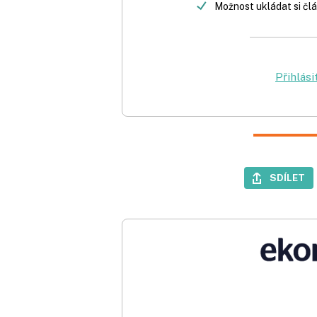
Možnost ukládat si člá
Přihlási
SDÍLET