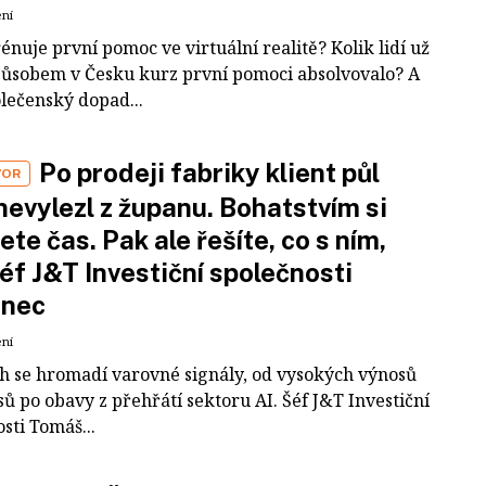
ení
rénuje první pomoc ve virtuální realitě? Kolik lidí už
působem v Česku kurz první pomoci absolvovalo? A
olečenský dopad...
Po prodeji fabriky klient půl
VOR
nevylezl z županu. Bohatstvím si
ete čas. Pak ale řešíte, co s ním,
šéf J&T Investiční společnosti
inec
ení
ch se hromadí varovné signály, od vysokých výnosů
ů po obavy z přehřátí sektoru AI. Šéf J&T Investiční
sti Tomáš...